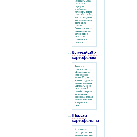
Просеять муку,
сделать в
середине
углубление,
положить в него
соль, вбить яйцо,
влить холодную
воду, осторожно
размешать
ножом.
Вымесить тесто
и поставить на
холод, затем
раскатать,
положить в
середин...
Кыстыбый с
картофелем
Замесить
пресное тесто,
сформовать из
него кусочки
весом 75 г, из
которых сделать
тонкие лепешки.
Выпекать их на
раскаленной
сухой сковороде
до румяной
корочки. Готовые
лепешки плотно
завернуть в
салф...
Шаньги
картофельные
Из готового
теста раскатать
круглые лепешки