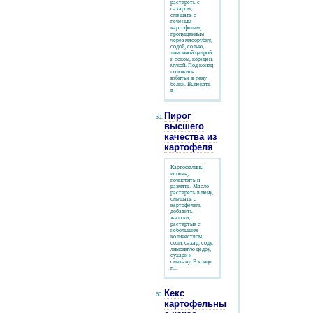
растереть с
сахаром,
смешать с
печеным
картофелем,
пропущенным
через мясорубку,
содой, солью,
лимонной цедрой
и соком, корицей,
мукой. Под конец
положить
взбитые в пену
белки. Выпекать
в...
Пирог
высшего
качества из
картофеля
Картофелины
испечь,
почистить и
размять. Масло
растереть в пену,
смешать с
картофелем,
добавить
желтки,
растертые с
небольшим
количеством
соли, сахар, соду,
лимонную цедру,
сухари и
сметану. В конце
п...
Кекс
картофельный