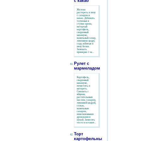
с какао
Желтки
растереть в пену
с сахаром и
какао. Добавить
толченые в
ступке орехи,
натертый
картофель,
сваренный
накануне,
ванильный сахар,
лимонную цедру,
соду, взбитые в
пену белки.
Запекать
примерно 1 ча...
Рулет с
мармеладом
Картофель,
сваренный
накануне,
почистить и
натереть.
Смешать с
яйцами,
растительным
маслом, сахаром,
лимонной цедрой,
солью,
ванильным
сахаром,
измельченными
дрожжами и
мукой. Замесить
тесто и оставит...
Торт
картофельный