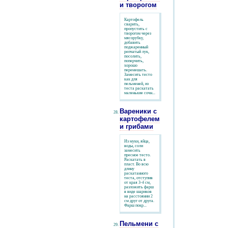
и творогом
Картофель
сварить,
пропустить с
творогом через
мясорубку,
добавить
поджаренный
репчатый лук,
посолить,
поперчить,
хорошо
перемешать.
Замесить тесто
как для
пельменей, из
теста раскатать
маленькие сочн...
Вареники с
картофелем
и грибами
Из муки, яйца,
воды, соли
замесить
пресное тесто.
Раскатать в
пласт. Во всю
длину
раскатанного
теста, отступив
от края 3-4 см,
разложить фарш
в виде шариков
на расстоянии 2
см друг от друга.
Фарш покр...
Пельмени с