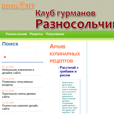
Разносольчик
Рецепты
Популярное
Поиск
Архив
кулинарных
рецептов
01.10.2008
Расстегай с
Небольшие изменения в
грибами и
дизайне сайта
рисом
03.04.2008
Появились популярные
Приготовить
разделы
дрожжевое
тесто. В конце
замеса положить
08.03.2008
масло куском и
Произошла смена движка
тщательно
сайта
перемешать.
Приготовление
начинки.
16.02.2008
Отваренные
Полностью изменён дизайн
грибы промыть,
пропустить через
сайта
мясорубку или
порубить. Лук