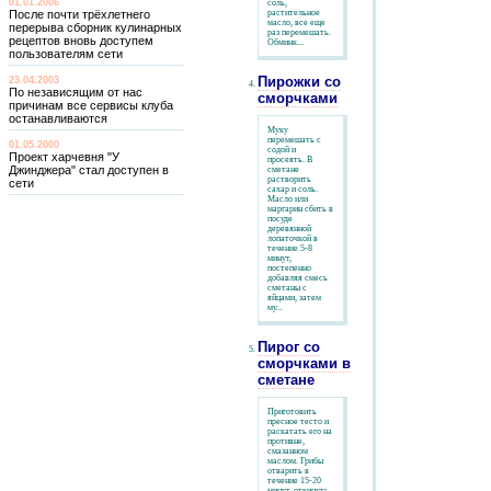
01.01.2006
соль,
После почти трёхлетнего
растительное
масло, все еще
перерыва сборник кулинарных
раз перемешать.
рецептов вновь доступем
Обминк...
пользователям сети
Пирожки со
23.04.2003
По независящим от нас
сморчками
причинам все сервисы клуба
останавливаются
Муку
перемешать с
01.05.2000
содой и
Проект харчевня "У
просеять. В
Джинджера" стал доступен в
сметане
растворить
сети
сахар и соль.
Масло или
маргарин сбить в
посуде
деревянной
лопаточкой в
течение 5-8
минут,
постепенно
добавляя смесь
сметаны с
яйцами, затем
му...
Пирог со
сморчками в
сметане
Приготовить
пресное тесто и
раскатать его на
противне,
смазанном
маслом. Грибы
отварить в
течение 15-20
минут, откинуть