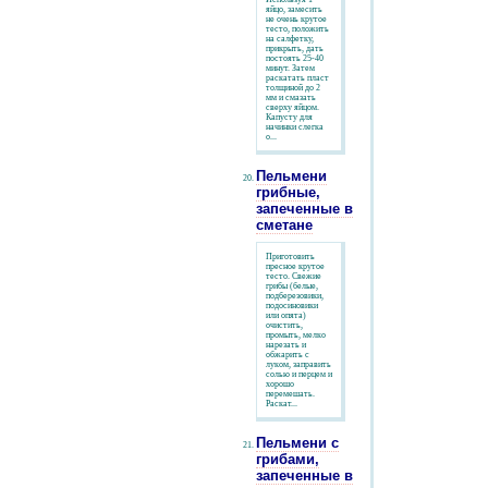
яйцо, замесить
не очень крутое
тесто, положить
на салфетку,
прикрыть, дать
постоять 25-40
минут. Затем
раскатать пласт
толщиной до 2
мм и смазать
сверху яйцом.
Капусту для
начинки слегка
о...
Пельмени
грибные,
запеченные в
сметане
Приготовить
пресное крутое
тесто. Свежие
грибы (белые,
подберезовики,
подосиновики
или опята)
очистить,
промыть, мелко
нарезать и
обжарить с
луком, заправить
солью и перцем и
хорошо
перемешать.
Раскат...
Пельмени с
грибами,
запеченные в