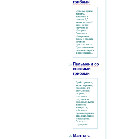
грибами
Сушеные грибы
вымыть,
вымочить в
течение 1,5
часов, варить 2
часа, мелко
нарубить и
обжарить.
Смешать с
обжаренным
луком и сделать
сочни из
пресного теста.
Приготовленные
пельмени варить
в подсоленной...
Пельмени со
свежими
грибами
Грибы промыть,
мелко нарезать,
посолить. 1/2
часть грибов
сварить,
остальные
потушить на
сковороде. Когда
жидкость
выпарится,
добавить к
тушеным грибам
отварные, масло
и поджарить.
Отдельно
поджарить ...
Манты с