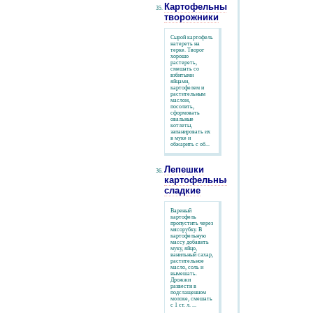
Картофельные
творожники
Сырой картофель
натереть на
терке. Творог
хорошо
растереть,
смешать со
взбитыми
яйцами,
картофелем и
растительным
маслом,
посолить,
сформовать
овальные
котлеты,
запанировать их
в муке и
обжарить с об...
Лепешки
картофельные
сладкие
Вареный
картофель
пропустить через
мясорубку. В
картофельную
массу добавить
муку, яйцо,
ванильный сахар,
растительное
масло, соль и
вымешать.
Дрожжи
развести в
подслащенном
молоке, смешать
с 1 ст. л. ...