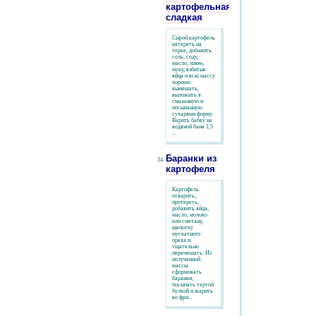
картофельная
сладкая
Сырой картофель
натереть на
терке, добавить
соль, соду,
масло, изюм,
муку, взбитые
яйца и всю массу
хорошо
вымешать,
выложить в
смазанную и
посыпанную
сухарями форму.
Варить бабку на
водяной бане 1,5
...
Баранки из
картофеля
Картофель
отварить,
протереть,
добавить яйца,
масло, молоко
или сметану,
щепотку
мускатного
ореха и
тщательно
перемешать. Из
полученной
массы
сформовать
баранки,
посыпать тертой
булкой и жарить
во фри...