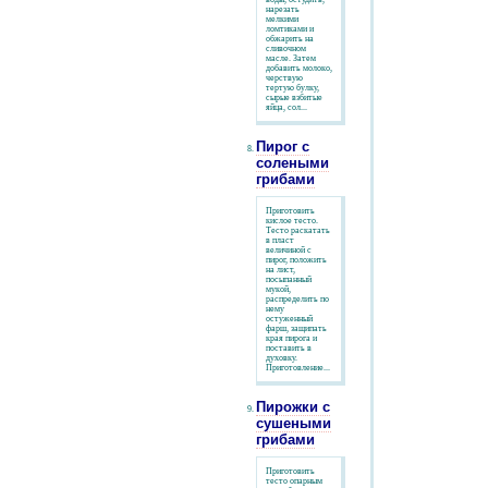
нарезать
мелкими
ломтиками и
обжарить на
сливочном
масле. Затем
добавить молоко,
черствую
тертую булку,
сырые взбитые
яйца, сол...
Пирог с
солеными
грибами
Приготовить
кислое тесто.
Тесто раскатать
в пласт
величиной с
пирог, положить
на лист,
посыпанный
мукой,
распределить по
нему
остуженный
фарш, защипать
края пирога и
поставить в
духовку.
Приготовление...
Пирожки с
сушеными
грибами
Приготовить
тесто опарным