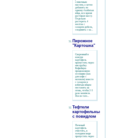
сливочным
маслом, а затем
добавить по
одному 4 взбитых
яйца, все время
растирая массу.
Отдельно
растереть 4
желтка с
сахаром добела,
соединить с ка...
Пирожное
"Картошка"
Сваренный в
кожуре
картофель
пропустить через
мясорубку.
Кофейную
процеженную
эссенцию (как
для кофе с
молоком) вместе
с сахаром и
взбитым яйцом
поставить на
огонь, чтобы 2-3
раза закипела.
После того...
Тефтели
картофельные
с повидлом
Печеный
картофель
очистить, в
холодном виде
пропустить через