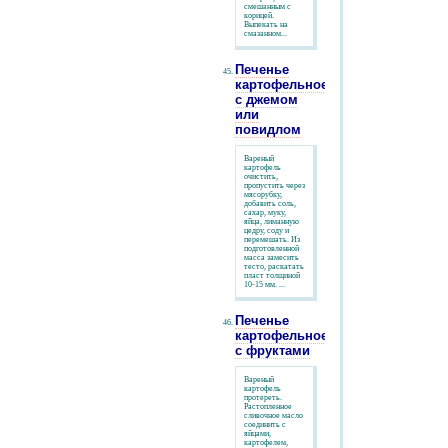
смешанным с
корицей.
Выпекать на
смазанном...
Печенье
картофельное
с джемом
или
повидлом
Вареный
картофель
очистить,
пропустить через
мясорубку,
добавить соль,
сахар, муку,
яйца, лиманную
цедру, соду и
перемешать. Из
подготовленной
масса замесить
тесто, раскатать
пласт толщиной
10-15 мм. ...
Печенье
картофельное
с фруктами
Вареный
картофель
протереть.
Растопленное
сливочное масло
соединить с
яйцами,
картофелем,