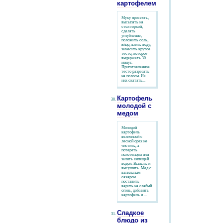
картофелем
Муку просеять,
высыпать на
стол горкой,
сделать
углубление,
положить соль,
яйцо, влить воду,
замесить крутое
тесто, которое
выдержать 30
минут.
Приготовленное
тесто разрезать
на полосы. Из
них скатать...
Картофель
молодой с
медом
Молодой
картофель
величиной с
лесной орех не
чистить, а
потереть
полотенцем или
залить кипящей
водой. Вымыть и
высушить. Мед с
ванильным
сахаром
поставить
варить на слабый
огонь, добавить
картофель и ...
Сладкое
блюдо из