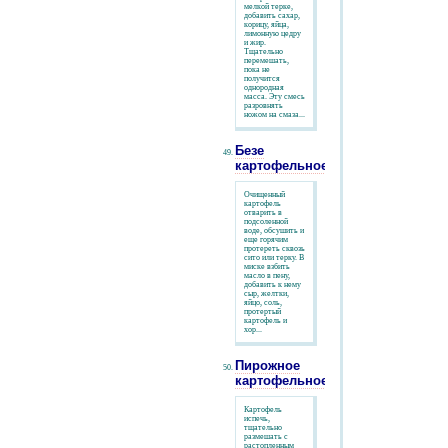
мелкой терке,
добавить сахар,
корицу, яйца,
лимонную цедру
и жир.
Тщательно
перемешать,
пока не
получится
однородная
масса. Эту смесь
разровнять
ножом на смаза...
Безе
картофельное
Очищенный
картофель
отварить в
подсоленной
воде, обсушить и
еще горячим
протереть сквозь
сито или терку. В
миске взбить
масло в пену,
добавить к нему
сыр, желтки,
яйцо, соль,
протертый
картофель и
хор...
Пирожное
картофельное
Картофель
испечь,
тщательно
размешать с
растопленным