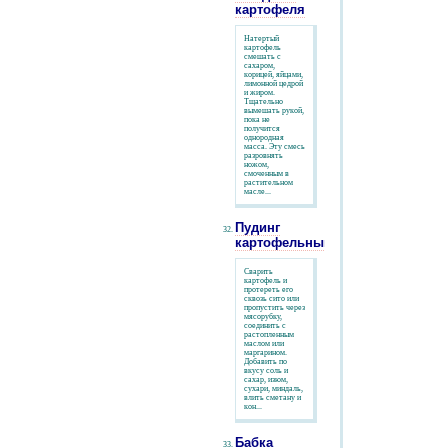
картофеля
Натертый
картофель
смешать с
сахаром,
корицей, яйцами,
лимонной цедрой
и жиром.
Тщательно
вымешать рукой,
пока не
получится
однородная
масса. Эту смесь
разровнять
ножом,
смоченным в
растительном
масле...
Пудинг
картофельный
Сварить
картофель и
протереть его
сквозь сито или
пропустить через
мясорубку,
соединить с
растопленным
маслом или
маргарином.
Добавить по
вкусу соль и
сахар, изюм,
сухари, миндаль,
влить сметану и
кон...
Бабка