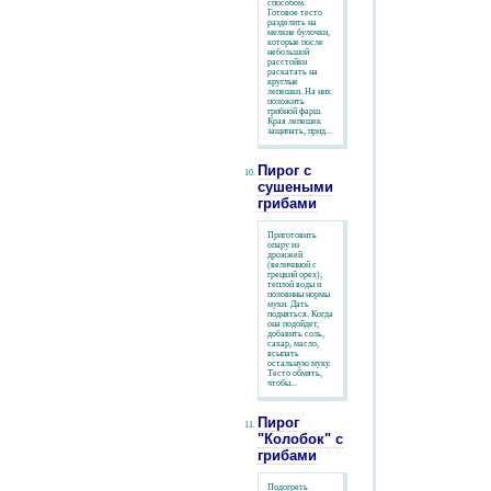
способом.
Готовое тесто
разделить на
мелкие булочки,
которые после
небольшой
расстойки
раскатать на
круглые
лепешки. На них
положить
грибной фарш.
Края лепешек
защипать, прид...
Пирог с
сушеными
грибами
Приготовить
опару из
дрожжей
(величиной с
грецкий орех),
теплой воды и
половины нормы
муки. Дать
подняться. Когда
она подойдет,
добавить соль,
сахар, масло,
всыпать
остальную муку.
Тесто обмять,
чтобы...
Пирог
"Колобок" с
грибами
Подогреть