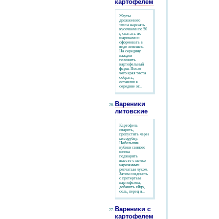
картофелем
Жгуты
дрожжевого
теста нарезать
кусочками по 50
г, скатать их
шариками и
сформовать в
виде лепешек.
На середину
каждой
положить
картофельный
фарш. После
чего края теста
собрать,
оставляя в
середине от...
Вареники
литовские
Картофель
сварить,
пропустить через
мясорубку.
Небольшие
кубики свиного
шпика
поджарить
вместе с мелко
нарезанным
репчатым луком.
Затем соединить
с протертым
картофелем,
добавить яйцо,
соль, перец и...
Вареники с
картофелем