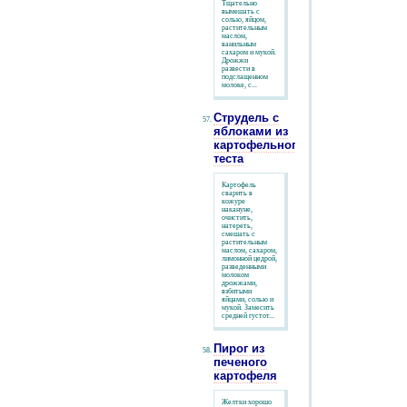
Тщательно
вымешать с
солью, яйцом,
растительным
маслом,
ванильным
сахаром и мукой.
Дрожжи
развести в
подслащенном
молоке, с...
Струдель с
яблоками из
картофельного
теста
Картофель
сварить в
кожуре
накануне,
очистить,
натереть,
смешать с
растительным
маслом, сахаром,
лимонной цедрой,
разведенными
молоком
дрожжами,
взбитыми
яйцами, солью и
мукой. Замесить
средней густот...
Пирог из
печеного
картофеля
Желтки хорошо