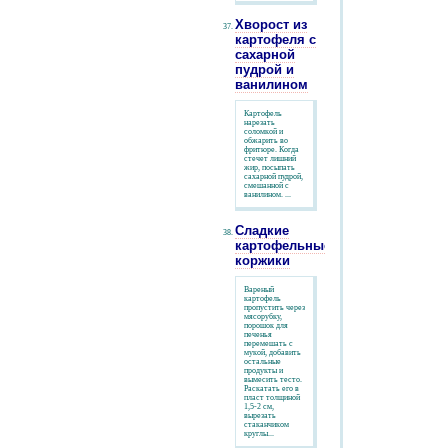
Хворост из
картофеля с
сахарной
пудрой и
ванилином
Картофель
нарезать
соломкой и
обжарить во
фритюре. Когда
стечет лишний
жир, посыпать
сахарной пудрой,
смешанной с
ванилином. ...
Сладкие
картофельные
коржики
Вареный
картофель
пропустить через
мясорубку,
порошок для
печенья
перемешать с
мукой, добавить
остальные
продукты и
вымесить тесто.
Раскатать его в
пласт толщиной
1,5-2 см,
вырезать
стаканчиком
круглы...