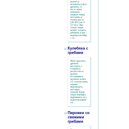
молоко и
положить в него
дрожжи, 1/2
часть муки,
замешать
жидкую опару,
поставить в
теплое место
(28-30°С) на 3-
3,5 часа. Как
только опара
начнет оседать,
добавить в нее
подогретые яйца
с со...
Кулебяка с
грибами
Муку просеять,
дрожжи
растереть с
сахаром и
распустить в
молоке.
Оставшимся
молоком залить
1/2 стакана муки,
хорошо
перемешать,
растирая
ложкой. Когда
опара подойдет,
перемешать ее с
подготовленной
см...
Пирожки со
свежими
грибами