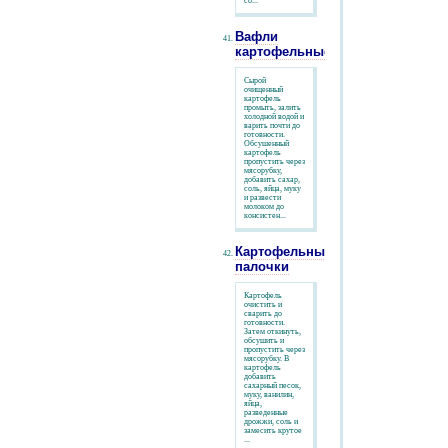
со...
Вафли
картофельные
Сырой
очищенный
картофель
промыть, залить
холодной водой и
варить почти до
готовности.
Обсушенный
картофель
пропустить через
мясорубку,
добавить сахар,
соль, яйца, муку
и развести
молоком до
консистен...
Картофельные
палочки
Картофель
очистить и
сварить до
готовности.
Затем откинуть,
обсушить и
пропустить через
мясорубку. В
картофель
добавить
сахарный песок,
муку, ванилин,
яйца,
разведенные
дрожжи, соль и
замесить крутое
...