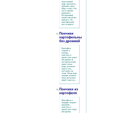
подсоленной
воде, протереть,
добавить муку,
яйцо, сахар, соль
и все хорошо
вымешать.
Распаренный
чернослив мелко
нарезать. Из
картофельной
массы пригот...
Пончики
картофельные
без дрожжей
Картофель
сварить в
кожуре,
очистить и
пропустить через
мясорубку. В
кастрюлю влить
один стакан
воды, положить
жир и соль,
поставить на
огонь. Когда вода
закипит, всыпать
муку, несколько
минут тщатель...
Пончики из
картофеля
Картофель в
мундире сварить
накануне,
очистить и
пропустить через
мясорубку.