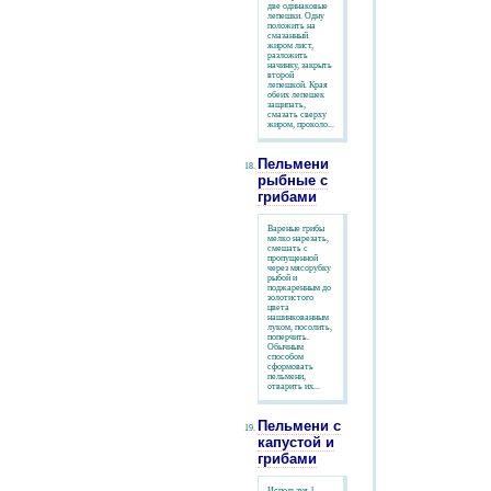
две одинаковые
лепешки. Одну
положить на
смазанный
жиром лист,
разложить
начинку, закрыть
второй
лепешкой. Края
обеих лепешек
защипать,
смазать сверху
жиром, проколо...
Пельмени
рыбные с
грибами
Вареные грибы
мелко нарезать,
смешать с
пропущенной
через мясорубку
рыбой и
поджаренным до
золотистого
цвета
нашинкованным
луком, посолить,
поперчить.
Обычным
способом
сформовать
пельмени,
отварить их...
Пельмени с
капустой и
грибами
Используя 1