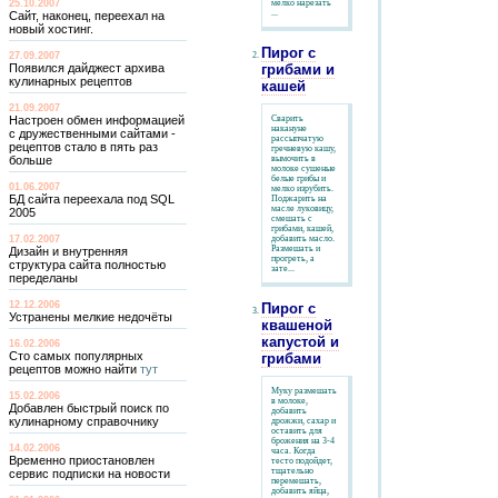
25.10.2007
мелко нарезать
...
Сайт, наконец, переехал на
новый хостинг.
Пирог с
27.09.2007
Появился дайджест архива
грибами и
кулинарных рецептов
кашей
21.09.2007
Настроен обмен информацией
Сварить
накануне
с дружественными сайтами -
рассыпчатую
рецептов стало в пять раз
гречневую кашу,
больше
вымочить в
молоке сушеные
белые грибы и
01.06.2007
мелко изрубить.
БД сайта переехала под SQL
Поджарить на
масле луковицу,
2005
смешать с
грибами, кашей,
17.02.2007
добавить масло.
Размешать и
Дизайн и внутренняя
прогреть, а
структура сайта полностью
зате...
переделаны
12.12.2006
Пирог с
Устранены мелкие недочёты
квашеной
капустой и
16.02.2006
Сто самых популярных
грибами
рецептов можно найти
тут
Муку размешать
15.02.2006
в молоке,
Добавлен быстрый поиск по
добавить
кулинарному справочнику
дрожжи, сахар и
оставить для
брожения на 3-4
14.02.2006
часа. Когда
Временно приостановлен
тесто подойдет,
тщательно
сервис подписки на новости
перемешать,
добавить яйца,