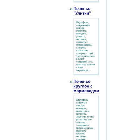
Печенье
"Улитки"
Картофель,
сваренный в
кожуре,
очистить,
охладить,
размять,
посолить,
смешать с
мукой, жиром,
сахаром,
ванильным
сахаром, содой.
Тесто раскатать
в пласт
толщиной 1 см,
намазать тонким
слоем
мармелада....
Печенье
круглое с
мармеладом
Картофель
сварить в
кожуре
накануне,
почистить и
натереть.
Замесить тесто,
раскатать его
пластом
толщиной в
палец. Бокалом
вырезать
кружки,
посыпать
сахаром,