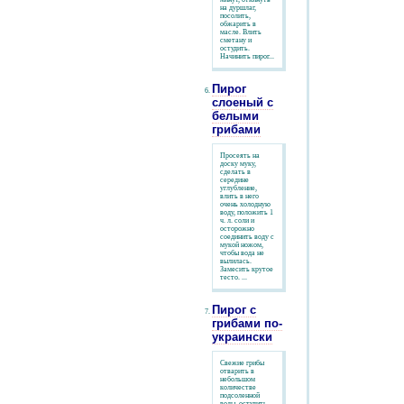
на дуршлаг,
посолить,
обжарить в
масле. Влить
сметану и
остудить.
Начинить пирог...
Пирог
слоеный с
белыми
грибами
Просеять на
доску муку,
сделать в
середине
углубление,
влить в него
очень холодную
воду, положить 1
ч. л. соли и
осторожно
соединить воду с
мукой ножом,
чтобы вода не
вылилась.
Замесить крутое
тесто. ...
Пирог с
грибами по-
украински
Свежие грибы
отварить в
небольшом
количестве
подсоленной
воды, остудить,