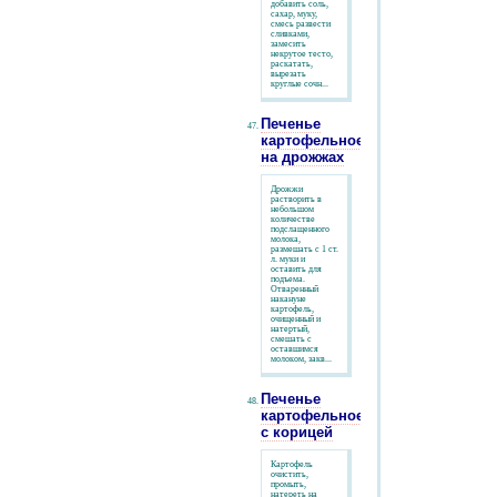
добавить соль,
сахар, муку,
смесь развести
сливками,
замесить
некрутое тесто,
раскатать,
вырезать
круглые сочн...
Печенье
картофельное
на дрожжах
Дрожжи
растворить в
небольшом
количестве
подслащенного
молока,
размешать с 1 ст.
л. муки и
оставить для
подъема.
Отваренный
накануне
картофель,
очищенный и
натертый,
смешать с
оставшимся
молоком, закв...
Печенье
картофельное
с корицей
Картофель
очистить,
промыть,
натереть на