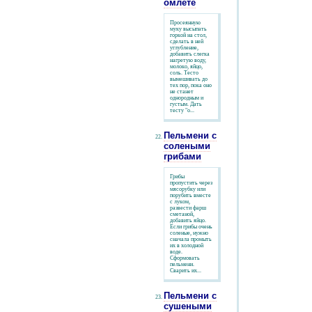
омлете
Просеянную
муку высыпать
горкой на стол,
сделать в ней
углубление,
добавить слегка
нагретую воду,
молоко, яйцо,
соль. Тесто
вымешивать до
тех пор, пока оно
не станет
однородным и
густым. Дать
тесту "о...
Пельмени с
солеными
грибами
Грибы
пропустить через
мясорубку или
порубить вместе
с луком,
развести фарш
сметаной,
добавить яйцо.
Если грибы очень
соленые, нужно
сначала промыть
их в холодной
воде.
Сформовать
пельмени.
Сварить их...
Пельмени с
сушеными