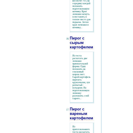
весом 60-70 г, на
середину каждой
положить
подготовленную
начинку. Края
лепешки загнуть
и поставить в
теплое место для
подъема. Затем
края лепешки и
начинку...
Пирог с
сырым
картофелем
Из теста
раскатать две
лепешки
прямоугольной
формы. Одну
положить на
смазанный
жиром лист.
Сырой картофель
нарезать
кружочками, лук
репчатый -
кольцами. На
подготовленную
лепешку
разложить слой
сырого...
Пирог с
вареным
картофелем
Из
приготовленного
теста раскатать