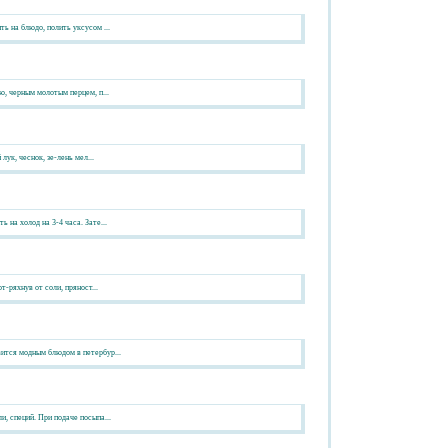
ь на блюдо, полить уксусом ...
ю, черным молотым перцем, п...
ук, чеснок, зе-лень мел...
на холод на 3-4 часа. Зате...
-ряхнув от соли, пряност...
ится модным блюдом в петербур...
, специй. При подаче посыпа...