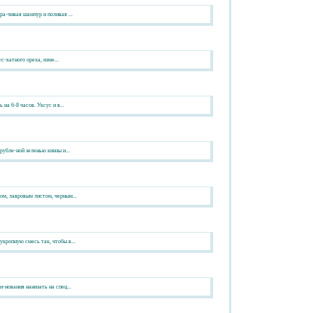
а-чивая шампур и поливая ...
с-катного ореха, изме...
на 6-8 часов. Уксус и в...
убле-ной зеленью кинзы и...
ом, лавровым листом, черным...
кропную смесь так, чтобы в...
-нования нанизать на спец...