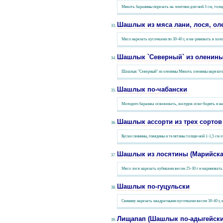
Мякоть баранины порезать на ломтики дли-ной 3 см, толщи
Шашлык из мяса лани, лося, ол
Мясо нарезать кусочками по 30-40 г, и ма-риновать в хол
Шашлык `Северный` из оленин
Шашлык "Северный" из оленины Мякоть оленины нарезать ку
Шашлык по-чабански
Молодого барашка освежевать, желудок осво-бодить и начи
Шашлык ассорти из трех сортов
Куски свинины, говядины и телятины толщи-ной 1-1,5 см о
Шашлык из лосятины (Марийска
Мясо лося нарезать кубиками весом 25-30 г и мариновать 
Шашлык по-гуцульски
Свинину нарезать квадратными кусочками весом 30-40 г, к
Лищапап (Шашлык по-адыгейски