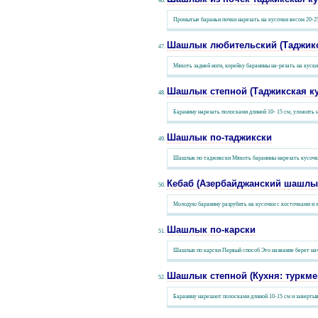
Промытые бараньи почки нарезать на кусочки весом 20-25
Шашлык любительский (Таджикс
Мякоть задней ноги, корейку баранины на-резать на куск
Шашлык степной (Таджикская ку
Баранину нарезать полосками длиной 10- 15 см, уложить н
Шашлык по-таджикски
Шашлык по таджикски Мякоть баранины нарезать кусочками
Кебаб (Азербайджанский шашлы
Молодую баранину разрубить на кусочки с косточками и хр
Шашлык по-карски
Шашлык по карски Первый способ Это название берет нач
Шашлык степной (Кухня: туркме
Баранину нарезают полосками длиной 10-15 см и завертыв