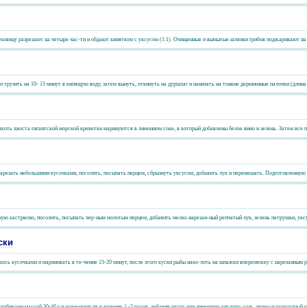
овицу разрезают на четыре час-ти и обдают кипятком с уксусом (1:1). Очищенные и вымытые шляпки грибов поджаривают на 
рузить на 10- 15 минут в кипящую воду, затем вынуть, откинуть на дуршлаг и нанизать на тонкие деревянные палочки (длина и
оть хвоста гигантской морской креветки маринуются в лимонном соке, в который добавлены белое вино и зелень. Затем все пр
нарезать небольшими кусочками, посолить, посыпать перцем, сбрызнуть уксусом, добавить лук и перемешать. Подготовленную ры
ую кастрюлю, посолить, посыпать чер-ным молотым перцем, добавить мелко нарезан-ный репчатый лук, зелень петрушки, уксус
ски
скось кусочками и мариновать в те-чение 15-20 минут, после этого куски рыбы нако-лоть на шпажки вперемежку с нарезанным 
кубиками массой 30-40 г и мари-нуют их в течение 1 -2 часов, добавив уксус или лимонную кислоту, соль, перец и нарезанный к