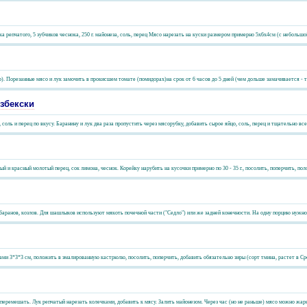
а репчатого, 5 зубчиков чеснока, 250 г. майонеза, соль, перец Мясо нарезать на куски размером примерно 5х6х4см (с небольшой 
ор). Порезанные мясо и лук замочить в прокисшем томате (помидорах)на срок от 6 часов до 5 дней (чем дольше замачивается - те
збекски
, соль и перец по вкусу. Баранину и лук два раза пропустить через мясорубку, добавить сырое яйцо, соль, перец и тщательно вс
ный и красный молотый перец, сок лимона, чеснок. Корейку нарубить на кусочки примерно по 30 - 35 г., посолить, поперчить, пол
баранов, козлов. Для шашлыков используют мякоть почечной части ("Седло") или же задней конечности. На одну порцию нужно 1
ками 3*3*3 см, положить в эмалированную кастрюлю, посолить, поперчить, добавить обязательно зиры (сорт тмина, растет в Ср
перемешать. Лук репчатый нарезать колечками, добавить к мясу. Залить майонезом. Через час (но не раньше) мясо можно жарить.