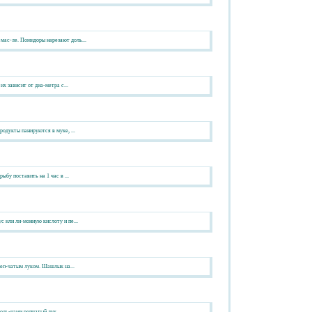
мас-ле. Помидоры нарезают доль...
х зависит от диа-метра с...
одукты панируются в муке, ...
бу поставить на 1 час в ...
 или ли-монную кислоту и пе...
реп-чатым луком. Шашлык на...
оль-цами репчатый лук....