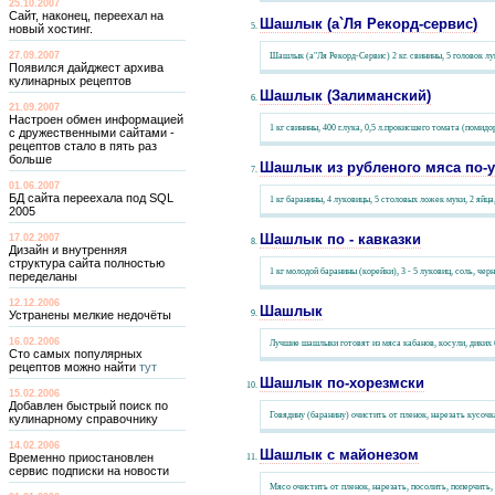
25.10.2007
Сайт, наконец, переехал на
Шашлык (а`Ля Рекорд-сервис)
новый хостинг.
27.09.2007
Шашлык (а"Ля Рекорд-Сервис) 2 кг. свинины, 5 головок лук
Появился дайджест архива
кулинарных рецептов
Шашлык (Залиманский)
21.09.2007
Настроен обмен информацией
1 кг свинины, 400 г.лука, 0,5 л.прокисшего томата (помид
с дружественными сайтами -
рецептов стало в пять раз
больше
Шашлык из рубленого мяса по-у
01.06.2007
БД сайта переехала под SQL
1 кг баранины, 4 луковицы, 5 столовых ложек муки, 2 яйца
2005
Шашлык по - кавказки
17.02.2007
Дизайн и внутренняя
структура сайта полностью
1 кг молодой баранины (корейки), 3 - 5 луковиц, соль, чер
переделаны
12.12.2006
Шашлык
Устранены мелкие недочёты
16.02.2006
Лучшие шашлыки готовят из мяса кабанов, косули, диких 
Сто самых популярных
рецептов можно найти
тут
Шашлык по-хорезмски
15.02.2006
Добавлен быстрый поиск по
Говядину (баранину) очистить от пленок, нарезать кусоч
кулинарному справочнику
14.02.2006
Шашлык с майонезом
Временно приостановлен
сервис подписки на новости
Мясо очистить от пленок, нарезать, посолить, поперчить, 