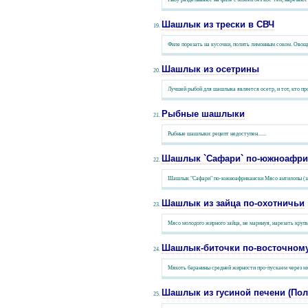
Шашлык из трески в СВЧ
Филе порезать на кусочки, полить лимонным соком. Овощи
Шашлык из осетрины
Лучшей рыбой для шашлыка является осетр, и тот, кто пр
Рыбные шашлыки
Рыбные шашлыки: рецепт недоступен......
Шашлык `Сафари` по-южноафри
Шашлык "Сафари" по-южноафрикански Мясо антилопы (задню
Шашлык из зайца по-охотничьи
Мясо молодого жирного зайца, не маринуя, нарезать круп
Шашлык-биточки по-восточном
Мякоть баранины средней жирности про-пускаем через мяс
Шашлык из гусиной печени (Пол