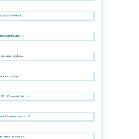
кулак), сложить в ...
м вкуснее!). Далее ...
е перемешать. Сформ...
ожить в глиняную ...
15-150г мяса (8- 10 кусоч...
едней Азии) перемешать. Л...
 мясо 1 кг. соль 1 ч....