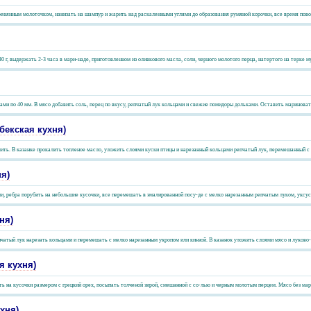
еревянным молоточком, нанизать на шампур и жарить над раскаленными углями до образования румяной корочки, все время повор
 г, выдержать 2-3 часа в мари-наде, приготовленном из оливкового масла, соли, черного молотого перца, натертого на терке му
ами по 40 мм. В мясо добавить соль, перец по вкусу, репчатый лук кольцами и свежие помидоры дольками. Оставить мариновать 
екская кухня)
лить. В казанке прокалить топленое масло, уложить слоями куски птицы и нарезанный кольцами репчатый лук, перемешанный с р
я)
и, ребра порубить на небольшие кусочки, все перемешать в эмалированной посу-де с мелко нарезанным репчатым луком, уксус
ня)
чатый лук нарезать кольцами и перемешать с мелко нарезанным укропом или кинзой. В казанок уложить слоями мясо и луково-у
я кухня)
ть на кусочки размером с грецкий орех, посыпать толченой зирой, смешанной с со-лью и черным молотым перцем. Мясо без мари
хня)