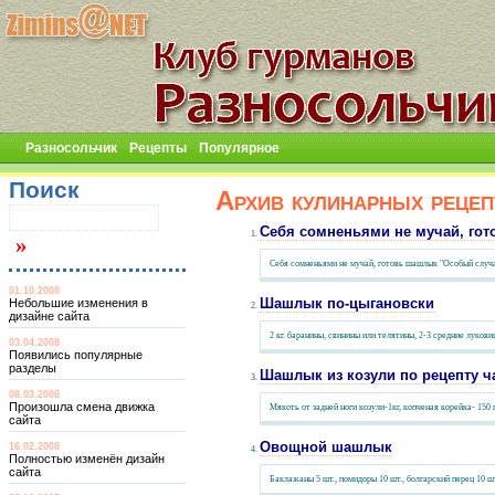
Разносольчик
Рецепты
Популярное
Поиск
Архив кулинарных рецеп
Себя сомненьями не мучай, го
Себя сомненьями не мучай, готовь шашлык "Особый случай" 
01.10.2008
Шашлык по-цыгановски
Небольшие изменения в
дизайне сайта
2 кг. баранины, свинины или телятины, 2-3 средние лукови
03.04.2008
Появились популярные
разделы
Шашлык из козули по рецепту ч
08.03.2008
Произошла смена движка
Мякоть от задней ноги козули-1кг, копченая корейка- 150 г, 
сайта
Овощной шашлык
16.02.2008
Полностью изменён дизайн
сайта
Баклажаны 5 шт., помидоры 10 шт., болгарский перец 10 ш