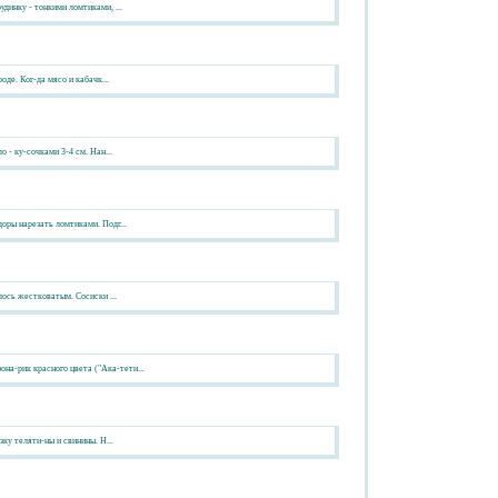
динку - тонкими ломтиками, ...
де. Ког-да мясо и кабачк...
 - ку-сочками 3-4 см. Нан...
оры нарезать ломтиками. Подг...
лось жестковатым. Сосиски ...
а-рик красного цвета ("Ака-тети...
ку теляти-ны и свинины. Н...