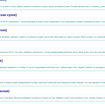
 г, посыпать солью, перцем, нанизать на шпажки и жарить над раскаленными углями. Готовый шашлык снять со шпажек, уложит
кая кухня)
и по 40-50 г, перемешать с мелко рубленным зеленым луком и курдючным салом, нарезанным тонкими ломтиками, посыпать соль
хня)
а них фарш, завернуть, нанизать на шпажки и жарить над углями. При подаче по-сыпать зеленью. Фарш готовить так: репчатый л
 весом 20-25 г, посолить, поперчить, перемешать с мелко нашинкованным репчатым луком, зирой, полить уксусом и поставить 
к)
ящами, мариновать в течение 3-х часов (в нарезанном колечками луке с добавле-нием соли с перцем), нанизать на шампуры (от
ало от неприступной турецкой крепости Каре, взятой русскими войсками в Крымскую войну. Именно с тех пор шашлык ста-нов
нская)
ают в них фарш. Шашлык нанизывают на шпажку и жарят на углях. Фаршем служит смесь рубленого лука, чеснока, зелени, соли