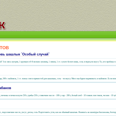
тов
товь шашлык `Особый случай`
З кг. мяса нутрии, 1 крупная и 6-8 мелких луковиц, 1 лимон, 1 ст. сухого белого вина, соль и перец по вкусу Те, кто пробовал 
цы, 500 г. майонеза, 1 ст. ложка смеси пряностей для шашлыка, соль - по вкусу. Мясо мы будем мариновать в майонезе. Если попа
абанов
печенка и почки козули-250 г, грибы-250 г, сливочное масло - 100 г, сыр - 200 г, белый хлеб - 10 тонких лом тиков, чеснок - 10 зуб
т., подсолнечное масло, уксус, реган, соль Подготовить угли, как на обычный шашлык. Нанизать на шампуры баклажаны, болгарс