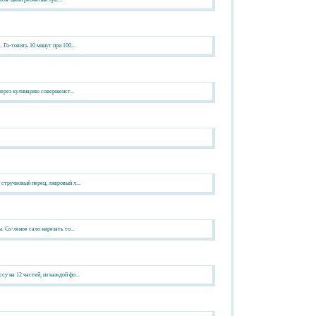
Го-товить 10 минут при 100...
через кулинарию совершенст...
стручковый перец, лавровый л...
 Со-леное сало нарезать то...
 на 12 частей, из каждой фо...