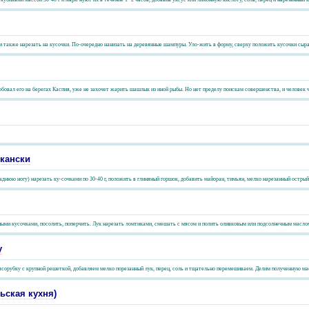
 также нарезать на кусочки. По-очередно нанизать на деревянные шампуры. Уло-жить в форму, сверху положить кусочки сыра. 
обовал его на берегах Каспия, уже не захочет жарить шашлык из иной рыбы. Но нет пределу поискам совершенства, и человек 
кански
ю ногу) нарезать ку-сочками по 30-40 г, положить в глиняный горшок, добавить майоран, тимьян, мелко нарезанный острый 
ными кусочками, посолить, поперчить. Лук нарезать ломтиками, смешать с мясом и полить оливковым или подсолнечным маслом.
у
орубку с крупной решеткой, добавляем мелко порезанный лук, перец, соль и тщательно перемешиваем. Делим полученную массу
ьская кухня)