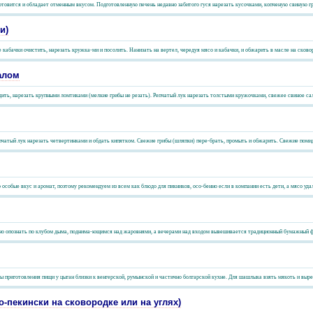
товится и обладает отменным вкусом. Подготовленную печень недавно забитого гуся нарезать кусочками, копченую свиную гру
и)
абачки очистить, нарезать кружка-ми и посолить. Нанизать на вертел, чередуя мясо и кабачки, и обжарить в масле на сковоро
алом
дить, нарезать крупными ломтиками (мелкие грибы не резать). Репчатый лук нарезать толстыми кружочками, свежее свиное сало
чатый лук нарезать четвертинками и обдать кипятком. Свежие грибы (шляпки) пере-брать, промыть и обжарить. Свежие помид
собые вкус и аромат, поэтому рекомендуем из всем как блюдо для пикников, осо-бенно если в компании есть дети, а мясо уда
о опознать по клубом дыма, поднима-ющимся над жаровнями, а вечерами над входом вывешивается традиционный бумажный фон
ы приготовления пищи у цыган близки к венгерской, румынской и частично болгарской кухне. Для шашлыка взять мякоть и вырез
-пекински на сковородке или на углях)