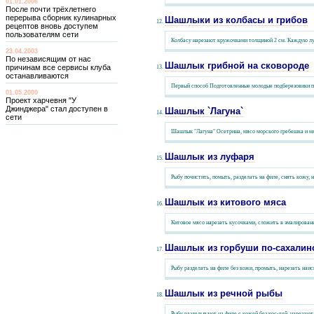
01.01.2006
После почти трёхлетнего
перерыва сборник кулинарных
Шашлыки из колбасы и грибов
рецептов вновь доступем
пользователям сети
Колбасу нарезают кружочками толщиной 2 см. Каждую лук
23.04.2003
По независящим от нас
Шашлык грибной на сковороде
причинам все сервисы клуба
останавливаются
Первый способ Подготовленные молодые подберезовики по-г
01.05.2000
Проект харчевня "У
Джинджера" стал доступен в
Шашлык `Лагуна`
сети
Шашлык "Лагуна" Осетрина, мясо морского гребешка и мяк
Шашлык из луфаря
Рыбу почистить, помыть, разделать на филе, снять кожу, 
Шашлык из китового мяса
Китовое мясо нарезать кусочками, сложить в эмалированн
Шашлык из горбуши по-сахалин
Рыбу разделать на филе без кожи, промыть, нарезать наи
Шашлык из речной рыбы
Рыбу разделывают на филе с кожей без кос-тей, нарезают 