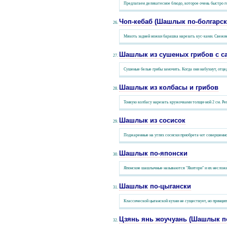
Предлагаем деликатесное блюдо, которое очень быстро го
Чоп-кебаб (Шашлык по-болгарск
Мякоть задней ножки барашка нарезать кус-ками. Свежие к
Шашлык из сушеных грибов с с
Сушеные белые грибы замочить. Когда они набухнут, отце
Шашлык из колбасы и грибов
Тонкую колбасу нарезать кружочками толщи-ной 2 см. Реп
Шашлык из сосисок
Поджаренные на углях сосиски приобрета-ют совершенно о
Шашлык по-японски
Японские шашлычные называются "Якитори" и их несложн
Шашлык по-цыгански
Классической цыганской кухни не существует, но принцип
Цзянь янь жоучуань (Шашлык по