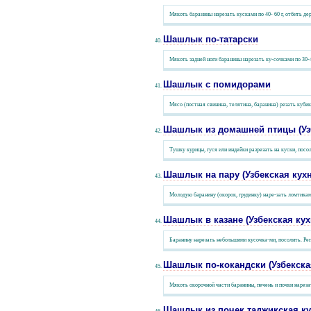
Мякоть баранины нарезать кусками по 40- 60 г, отбить д
Шашлык по-татарски
Мякоть задней ноги баранины нарезать ку-сочками по 30-40
Шашлык с помидорами
Мясо (постная свинина, телятина, баранина) резать кубик
Шашлык из домашней птицы (Узб
Тушку курицы, гуся или индейки разрезать на куски, посо
Шашлык на пару (Узбекская кухн
Молодую баранину (окорок, грудинку) наре-зать ломтикам
Шашлык в казане (Узбекская кух
Баранину нарезать небольшими кусочка-ми, посолить. Реп
Шашлык по-кокандски (Узбекска
Мякоть окорочной части баранины, печень и почки нареза
Шашлык из почек таджикская ку