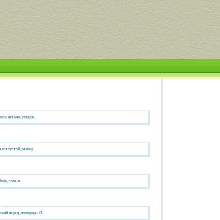
мясо нутрии, утверж...
лся густой, развед...
ков, соль и...
кий перец, помидоры. О...