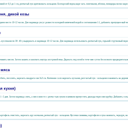
ной от 0,5 до 1 см, репчатый лук критиковать кольцами. Болгарский перец наре-зать ломтиками, яблоки, помидоры мелко нарез
еня, дикой козы
одном месте 10-12 часов. Для маринада уксус развести холодной кипяченой водой в соотношении 1:1, добавить пропущен-ный че
ы
сочками по 30- 40 г, выдержать в маринаде 10-12 часов. Для маринада использовать репчатый лук, горький стручковый перец, 
нить мясом. Затем зашить и закопать внутрь костровой ямы. Держать под золой в тече-ние суток без всякого предварительного
 мяса
тбить, посолить, нарезать квадрата-ми 3х3 см. Копченое сало нарезать кусками, реп-чатый лук - кольцами и нанизать на дерев
я кухня)
1 -2 дня. Затем маринад слить, а мясо вместе с репча-тым луком и шпиком пропустить дважды через мясорубку. Добавить соль,
артофель очистить, нарезать кру-жочками, репчатый лук - кольцами. Кусочки свинины, картофеля и лука нанизать, чередуя, на 
)