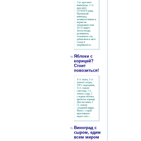
2 кг. красного
винограда, 1 ст.
красного
СУХОГО вина.
Промытый
виноград
заливаем вином и
варим на
умеренном огне
10-12 минут.
Затем ягоды
разминаем,
отжимаем сок,
добавляем в него
сахар и
увариваем н...
Яблоки с
корицей?
Стоит
повозиться!
З cт. муки, 2 ст.
ложки сахара,
250 г. маргарина,
З cт. ложки
сметаны, 1 ч.
ложка седы, 2
сладких яблока,
щепотка корицы.
Для посыпки: 2
ст. ложки
сахарной пудры.
Муку с содой
просеиваем
через сито ...
Виноград с
сыром, едим
всем миром