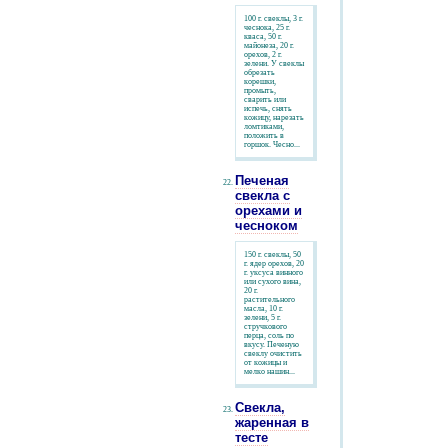
100 г. свеклы, 3 г.
чеснока, 25 г.
кваса, 50 г.
майонеза, 20 г.
орехов, 2 г.
зелени. У свеклы
обрезать
корешки,
промыть,
сварить или
испечь, снять
кожицу, нарезать
ломтиками,
положить в
горшок. Чесно...
Печеная
свекла с
орехами и
чесноком
150 г. свеклы, 50
г. ядер орехов, 20
г. уксуса винного
или сухого вина,
20 г.
растительного
масла, 10 г.
зелени, 5 г.
стручкового
перца, соль по
вкусу. Печеную
свеклу очистить
от кожицы и
мелко нашин...
Свекла,
жаренная в
тесте