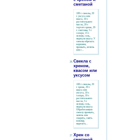
сметаной
100 г. свеклы, 20
г. уксуса или
кваса, 10 г.
растительного
масла, 20 г.
тертого хрена, 20
г. сметаны, 5 г.
сахара, 15 г.
зелени, соль,
перец по вкусу. У
свеклы обрезать
корешки,
промыть, испечь
или с...
Свекла с
хреном,
квасом или
уксусом
100 г. свеклы, 20
г. хрена, 20 г.
кваса или
уксуса, 10 г.
сахара, 10 г.
растительного
масла, 5 г.
зелени, соль,
перец по вкусу.
Обработанную
свеклу промыть,
запечь или
сварить, снять
кожицу,
нарезать...
Хрен со
сметаной