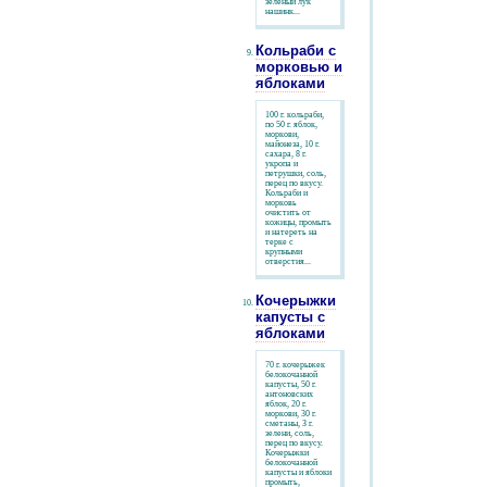
зеленый лук
нашинк...
Кольраби с
морковью и
яблоками
100 г. кольраби,
по 50 г. яблок,
моркови,
майонеза, 10 г.
сахара, 8 г.
укропа и
петрушки, соль,
перец по вкусу.
Кольраби и
морковь
очистить от
кожицы, промыть
и натереть на
терке с
крупными
отверстия...
Кочерыжки
капусты с
яблоками
70 г. кочерыжек
белокочанной
капусты, 50 г.
антоновских
яблок, 20 г.
моркови, 30 г.
сметаны, З г.
зелени, соль,
перец по вкусу.
Кочерыжки
белокочанной
капусты и яблоки
промыть,