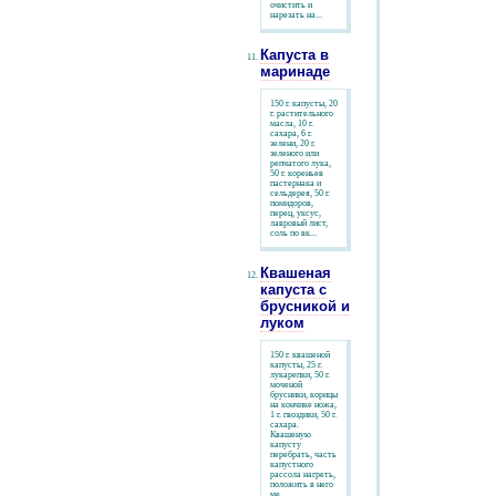
очистить и
нарезать на...
Капуста в
маринаде
150 г. капусты, 20
г. растительного
масла, 10 г.
сахара, 6 г.
зелени, 20 г.
зеленого или
репчатого лука,
50 г. кореньев
пастернака и
сельдерея, 50 г.
помидоров,
перец, уксус,
лавровый лист,
соль по вк...
Квашеная
капуста с
брусникой и
луком
150 г. квашеной
капусты, 25 г.
лукарепки, 50 г.
моченой
брусники, корицы
на кончике ножа,
1 г. гвоздики, 50 г.
сахара.
Квашеную
капусту
перебрать, часть
капустного
рассола нагреть,
положить в него
ме...