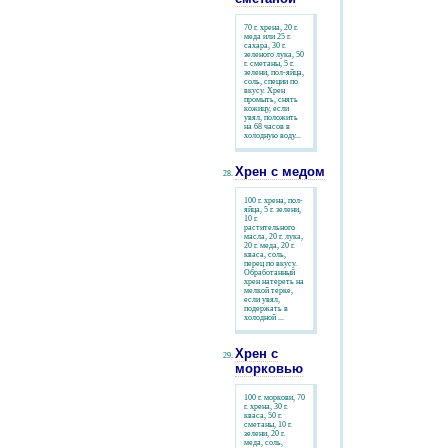
70 г. хрена, 20 г.
меда или 25 г.
сахара, 30 г.
зеленого лука, 50
г. сметаны, 5 г.
зелени, пол-яйца,
соль, специи по
вкусу. Хрен
промыть, снять
кожицу, если
увял, положить
на 68 часов в
холодную воду...
Хрен с медом
100 г. хрена, пол-
яйца, 5 г. зелени,
10 г.
растительного
масла, 20 г. лука,
20 г. меда, 20 г.
кваса, соль,
перец по вкусу.
Обработанный
хрен натереть на
мелкой терке,
если увял,
подержать в
холодной ...
Хрен с
морковью
100 г. моркови, 70
г. хрена, 30 г.
кваса, 50 г.
сметаны, 10 г.
зелени, 20 г.
меда, соль,