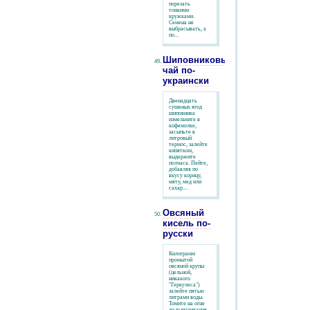
порезать
тонкими
кружками.
Семена не
выбрасывать, а
по...
Шиповниковый
чай по-
украински
Двенадцать
сушеных ягод
шиповника
измельчите в
кофемолке,
засыпьте в
литровый
термос, залейте
кипятком,
выдержите
полчаса. Пейте,
добавляя по
вкусу корицу,
мяту, мед или
сахар....
Овсяный
кисель по-
русски
Килограмм
промытой
овсяной крупы
(цельной,
никакого
"Геркулеса")
залейте пятью
литрами воды.
Томите на огне
до выпаривания