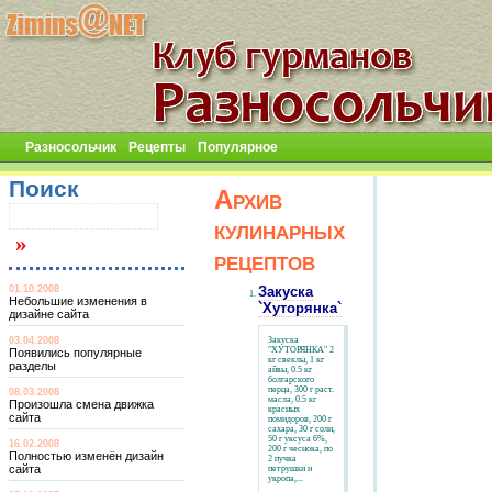
Разносольчик
Рецепты
Популярное
Поиск
Архив
кулинарных
рецептов
01.10.2008
Закуска
Небольшие изменения в
`Хуторянка`
дизайне сайта
03.04.2008
Закуска
"ХУТОРЯНКА" 2
Появились популярные
кг свеклы, 1 кг
разделы
айвы, 0.5 кг
болгарского
перца, 300 г раст.
08.03.2008
масла, 0.5 кг
Произошла смена движка
красных
сайта
помидоров, 200 г
сахара, 30 г соли,
50 г уксуса 6%,
16.02.2008
200 г чеснока, по
Полностью изменён дизайн
2 пучка
сайта
петрушки и
укропа,...