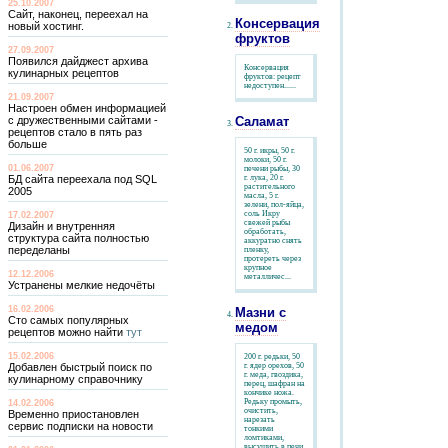
25.10.2007
Сайт, наконец, переехал на
Консервация
новый хостинг.
фруктов
27.09.2007
Появился дайджест архива
Консервация
кулинарных рецептов
фруктов: рецепт
недоступен......
21.09.2007
Настроен обмен информацией
с дружественными сайтами -
Саламат
рецептов стало в пять раз
больше
50 г. икры, 50 г.
молоки, 50 г.
01.06.2007
печени рыбы, 30
БД сайта переехала под SQL
г. лука, 20 г.
растительного
2005
масла, 5 г.
зелени, пол-яйца,
соль Икру
17.02.2007
свежей рыбы
Дизайн и внутренняя
обработать,
структура сайта полностью
аккуратно снять
переделаны
пленку,
протереть через
крупное
12.12.2006
металличес...
Устранены мелкие недочёты
16.02.2006
Мазни с
Сто самых популярных
медом
рецептов можно найти
тут
15.02.2006
200 г. редьки, 50
Добавлен быстрый поиск по
г. ядер орехов, 50
г. меда, гвоздика,
кулинарному справочнику
перец, шафран на
кончике ножа.
Редьку промыть,
14.02.2006
очистить,
Временно приостановлен
нарезать
сервис подписки на новости
тонкими
ломтиками,
высушить в печи