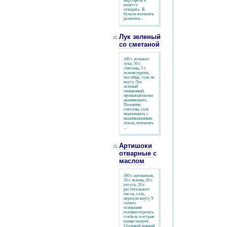
Картофель и
капусту
отварить. В
бульон положить
размочен...
Лук зеленый
со сметаной
100 г. зеленого
лука, 50 г.
сметаны, 5 г.
зелени укропа,
пол-яйца, соль по
вкусу. Лук
зеленый
очищенный,
промытый мелко
нашинковать.
Половину
сметаны, соль
перемешать с
нашинкованным
луком, положить
...
Артишоки
отварные с
маслом
300 г. артишоков,
10 г. зелени, 20 г.
уксуса, 20 г.
растительного
масла, соль,
перец по вкусу У
самого
основания
головки отрезать
стебель и острые
концы чешуек.
Столовой ложкой