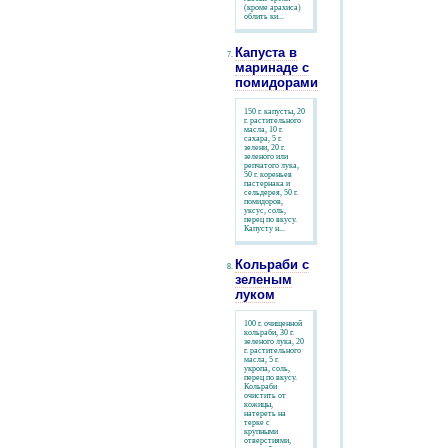
(кроме арахиса)
облить ки...
Капуста в
маринаде с
помидорами
150 г. капусты, 20
г. растительного
масла, 10 г.
сахара, 5 г.
зелени, 20 г.
зеленого или
репчатого лука,
50 г. кореньев
пастернака и
сельдерея, 50 г.
помидоров,
уксус, соль,
перец по вкусу.
Капусту н...
Кольраби с
зеленым
луком
100 г. очищенной
кольраби, 30 г.
зеленого лука, 20
г. растительного
масла, 5 г.
укропа, соль,
перец по вкусу.
Кольраби
очистить от
кожицы,
натереть на
терке с
крупными
отверстиями,