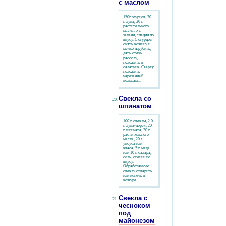
с маслом
150г огурцов, 30
г. лука, 20 г.
растительного
масла, 5 г.
зелени, специи по
вкусу. С огурцов
снять кожицу и
мелко изрубить,
дать стечь
рассолу,
положить в
салатник. Сверху
положить
нарезанный
кольцам...
Свекла со
шпинатом
100 г. свеклы, 2 0
г. лука-порея, 20
г. шпината, 20 г.
растительного
масла, 20 г.
уксуса или
кваса, 5 г. меда
или 10 г. сахара,
соль, специи по
вкусу.
Обработанную
свеклу отварить
или испечь в
кожуре...
Свекла с
чесноком
под
майонезом