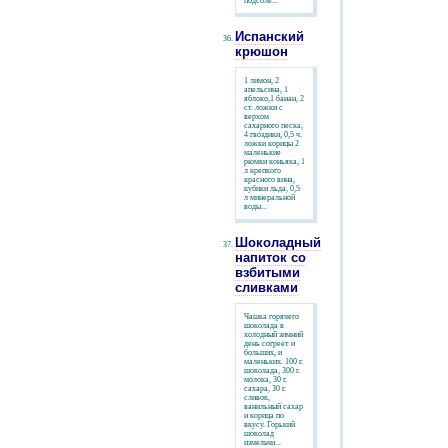
подсоле...
Испанский
крюшон
1 лимон, 2
апельсина, 1
яблоко,1 банан, 2
ст. ложки с
верхом
сахарного песка,
4 гвоздики, 0,5 ч.
ложки корицы 2
маленькие
рюмки коньяка, 1
л крепкого
красного вина,
кубики льда, 0,5
л минеральной
воды...
Шоколадный
напиток со
взбитыми
сливками
Чашка горячего
шоколада в
холодный зимний
день согреет и
больших, и
маленьких. 100 г.
шоколада, 300 г.
молока, 30 г.
сахара, 30 г.
сливок,
ванильный сахар
и корица по
вкусу. Горький
шоколад
измельчи...