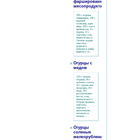
фаршированные
мясопродуктами
200 г. огурцов
очищенных, 100 г.
вареной
телятины, одно
яйцо, 100 г. соуса
провансаль, 5 г.
укропа, 15 г.
сметаны, соль,
перец по вкусу.
Свежие огурцы
очистить,
разрезать
пополам в длину,
вырезать се...
Огурцы с
медом
120 г. свежих
огурцов, 30 г.
зеленого салата,
10 г. укропа или
петрушки, 20 г.
меда, 20 г.
растительного
масла, соль,
перец no вкусу.
Огурцы промыть,
очистить,
порезать
кружочками,
положить в
плошку ...
Огурцы
соленые
мелкорубленые