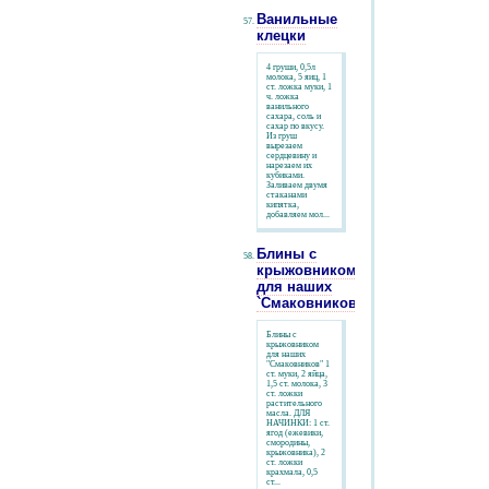
Ванильные
клецки
4 груши, 0,5л
молока, 5 яиц, 1
ст. ложка муки, 1
ч. ложка
ванильного
сахара, соль и
сахар по вкусу.
Из груш
вырезаем
сердцевину и
нарезаем их
кубиками.
Заливаем двумя
стаканами
кипятка,
добавляем мол...
Блины с
крыжовником
для наших
`Смаковников`
Блины с
крыжовником
для наших
"Смаковников" 1
ст. муки, 2 яйца,
1,5 ст. молока, 3
ст. ложки
растительного
масла. ДЛЯ
НАЧИНКИ: 1 ст.
ягод (ежевики,
смородины,
крыжовника), 2
ст. ложки
крахмала, 0,5
ст...