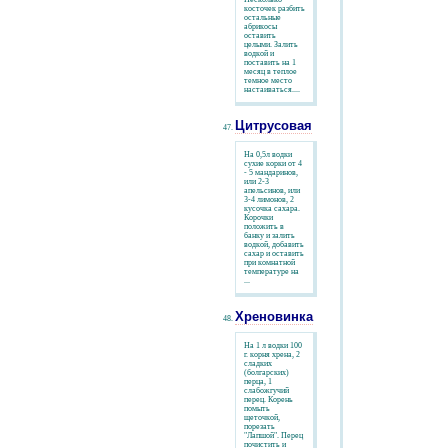
косточек разбить
остальные
абрикосы
оставить
целыми. Залить
водкой и
поставить на 1
месяц в теплое
темное место
настаиваться....
Цитрусовая
На 0,5л водки
сухие корки от 4
- 5 мандаринов,
или 2-3
апельсинов, или
3-4 лимонов, 2
кусочка сахара.
Корочки
положить в
банку и залить
водкой, добавить
сахар и оставить
при комнатной
температуре на
...
Хреновинка
На 1 л водки 100
г. корня хрена, 2
сладких
(болгарских)
перца, 1
слабожгучий
перец. Корень
помыть
щеточкой,
порезать
"Лапшой". Перец
почистить и