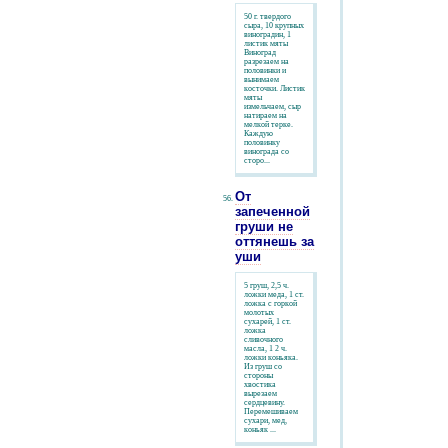
50 г. твердого
сыра, 10 крупных
виноградин, 1
листик мяты
Виноград
разрезаем на
половинки и
вынимаем
косточки. Листик
мяты
измельчаем, сыр
натираем на
мелкой терке.
Каждую
половинку
винограда со
сторо...
От
запеченной
груши не
оттянешь за
уши
5 груш, 2,5 ч.
ложки меда, 1 ст.
ложка с горкой
молотых
сухарей, 1 ст.
ложка
сливочного
масла, 1 2 ч.
ложки коньяка.
Из груш со
стороны
хвостика
вырезаем
сердцевину.
Перемешиваем
сухари, мед,
коньяк ...