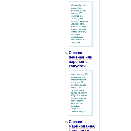
Одно яйцо, 40 г.
муки, 25 г.
растительного
масла, 150 г.
свеклы, 3 г.
зелени, 40 г.
молока, кусочек
лимона, соль,
специи по вкусу.
Свеклу испечь,
снять кожицу,
нарезать
ломтиками,
обмакнуть в
жидкова...
Свекла
печеная или
вареная с
капустой
80 г. свеклы, 50 г.
квашеной или
маринованной
капусты, 20 г.
растительного
масла, 5 г.
зелени, соль,
перец по вкусу.
Обработанную
свеклу испечь
или сварить,
очистить от
кожицы.
Нарезать
ломтиками, по...
Свекла
маринованная,
с хреном и