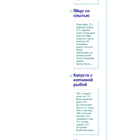
Яйцо со
снытью
Одно яйцо, 25 г.
вареных грибов,
25 г. вареной
сныти Сваренные
вкрутую яйца
разрезать вдоль
пополам. Из
половинок
вынуть желток.
Фарш
приготовить из
равных долей
сныти и вареных
грибов,
пропустив их ...
Капуста с
копченой
рыбой
200 г. свежей
капусты, 70 г.
филе копченой
рыбы, 20 г.
растительного
масла, 5 г. муки,
100 г. сметаны,
100 г. бульона
мясного, 10 г.
лимонного сока,
10 г. зелени
укропа, 10 г.
петрушки.
Копченую рыбу...