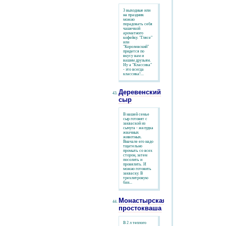
3 выходные или
на праздник
можно
порадовать себя
чашечкой
ароматного
кофейку. "Глясе"
или
"Королевский"
придется по
вкусу вам и
вашим друзьям.
Ну а "Классика"
- это всегда
классика!...
Деревенский
сыр
В нашей семье
сыр готовят с
закваской из
сычуга - желудка
жвачных
животных.
Вначале его надо
тщательно
промыть со всех
сторон, затем
посолить и
провялить. И
можно готовить
закваску. В
трехлитровую
бан...
Монастырская
простокваша
В 2 л теплого