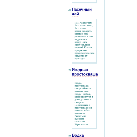
Пасечный
чай
На 1 чашку чая:
1 ст. ложка меда,
1 ст. ложка
водки. Заварить
крепкий чай,
размешать в нем
мед и влить
водку. Пить
сразу же, пока
горячий. Кстати,
прекрасное
профилактическое
средство от
простуды....
Ягодная
простокваша
Ягоды,
простокваша,
сахарный песок
веточка швы.
Ягоды - любые,
какие найдутся в
доме, размять с
сахаром.
Перемешать с
простоквашей и
немного взбить
венчиком.
Разлить по
высоким
стаканам.
Украсить лис...
Водка