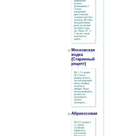
кипяченого
молока
размешиваю 1
стакан
вчерашней
простокваши
(севшего кислого
молока). Веточку
молодой вишни
режу на мелкие
кусочки и туда
же. Через 10 - 1-
2 часов у меня
получается
замеч...
Московская
водка
(Старинный
рецепт)
На 1, 2 л водки
50 г. смеси
равных по весу
частей перечной
мяты, шалфея,
калгана и
имбиря. Через
месяц процедить,
разлить по
бутылкам и
плотно
укупорить....
Абрикосовая
На 0,5 л водки 1
ст. урюка
(сушеные
абрикосы с
косточкой).
Несколько