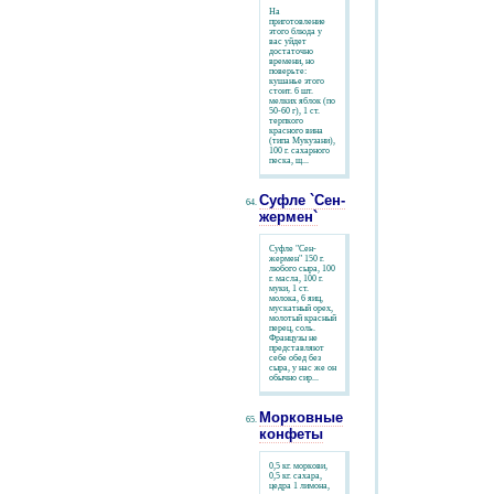
На
приготовление
этого блюда у
вас уйдет
достаточно
времени, но
поверьте:
кушанье этого
стоит. 6 шт.
мелких яблок (по
50-60 г), 1 ст.
терпкого
красного вина
(типа Мукузани),
100 г. сахарного
песка, щ...
Суфле `Сен-
жермен`
Суфле "Сен-
жермен" 150 г.
любого сыра, 100
г. масла, 100 г.
муки, 1 ст.
молока, 6 яиц,
мускатный орех,
молотый красный
перец, соль.
Французы не
представляют
себе обед без
сыра, у нас же он
обычно сир...
Морковные
конфеты
0,5 кг. моркови,
0,5 кг. сахара,
цедра 1 лимона,