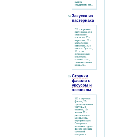
вынуть
сердцевину, зат...
Закуска из
пастернака
250 г. кореньев
пастернака, 15 г.
сливочного
масла или 25 г.
маргарина, 30 г.
хлеба белого
натертого, 50 г.
мясного бульона,
10 г. сока
лимонного или
кислоты на
кончике ножа,
тмин на кончике
ножа, 2 г...
Стручки
фасоли с
уксусом и
чесноком
250 г. стручков
фасоли, 20 г.
трехпроцентного
уксуса, 2 г.
чеснока, 10г
зелени, 20 г.
растительного
масла, соль,
перец по вкусу.
Очищенные
молодые стручки
фасоли нарезать
соломкой,
отварить в