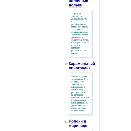
яблочные
дольки
2 средних
яблока, 1 ст.
ложка муки, 0,5
ст.
растительного
масла без запаха,
1 ст. ложка
сахарной пудры.
Яблоки нарезать
дольками и
обвалять в муке.
Обжарить с двух
сторон в
кипящем
растительном
масле...
Карамельный
виноградик
20 виноградин с
черешками, 1 ст.
сахара, 1 ст.
ложка сухого
виноградного
вина. Сахар
распускаем в
небольшом
количестве воды
с добавлением
вина. Нагреваем
до тех пор, пока
сироп не станет
светло золот...
Яблоки в
маринаде