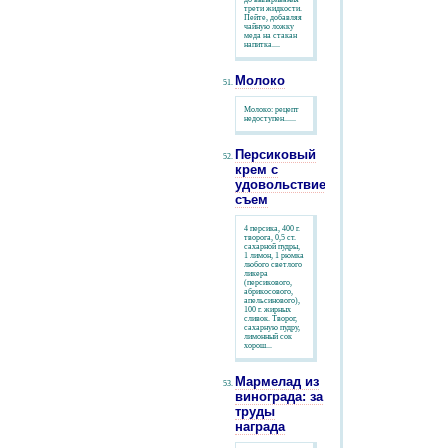
трети жидкости.
Пейте, добавляя
чайную ложку
меда на стакан
напитка....
Молоко
Молоко: рецепт
недоступен......
Персиковый
крем с
удовольствием
съем
4 персика, 400 г.
творога, 0,5 ст.
сахарной пудры,
1 лимон, 1 рюмка
любого светлого
ликера
(персикового,
абрикосового,
апельсинового),
100 г. жирных
сливок. Творог,
сахарную пудру,
лимонный сок
хорош...
Мармелад из
винограда: за
труды
награда