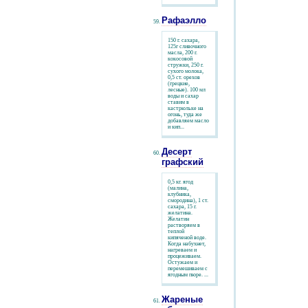
Рафаэлло
150 г. сахара,
125г сливочного
масла, 200 г.
кокосовой
стружки, 250 г.
сухого молока,
0,5 ст. орехов
(грецкие,
лесные). 100 мл
воды и сахар
ставим в
кастрюльке на
огонь, туда же
добавляем масло
и кип...
Десерт
графский
0,5 кг. ягод
(малина,
клубника,
смородина), 1 ст.
сахара, 15 г.
желатина.
Желатин
растворяем в
теплой
кипяченой воде.
Когда набухнет,
нагреваем и
процеживаем.
Остужаем и
перемешиваем с
ягодным пюре. ...
Жареные