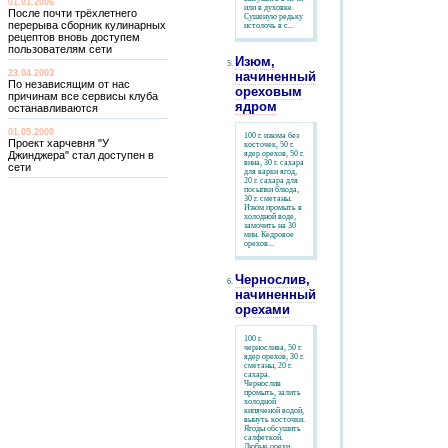
01.01.2006
или в духовке.
После почти трёхлетнего
Сушеную редьку
перерыва сборник кулинарных
истолочь в с...
рецептов вновь доступем
пользователям сети
Изюм,
23.04.2003
начиненный
По независящим от нас
ореховым
причинам все сервисы клуба
ядром
останавливаются
01.05.2000
100 г. изюма без
Проект харчевня "У
косточек, 50 г.
Джинджера" стал доступен в
ядер орехов, 50 г.
вина, 30 г. сахара
сети
для варки ягод,
20 г. сахара для
посыпки блюда,
30 г. сметаны.
Изюм промыть в
холодной воде,
замочить на 30
мин. Кедровое
орехов...
Чернослив,
начиненный
орехами
100 г.
чернослива, 50 г.
ядер орехов, 30 г.
сметаны, 20 г.
сахара.
Чернослив
промыть, залить
холодной
кипяченой водой,
вынуть косточки.
Ягоды обсушить
салфеткой.
Любые орехи