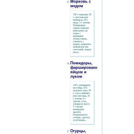
Морковь с
медом
150 г. моркови, 50
г. сметаны или
майонеза, 20 г.
меда, 5 г. зелени.
Очищенную
сырую морковь
измельчить на
терке с
крупными
отверстиями,
смешать с
медом, заправить
майонезом или
сметаной, сверху
посы...
Помидоры,
фаршированные
яйцом и
луком
150 г. помидоров,
пол-яйца, 50 г.
зеленого лука, 50
г. соуса майонез
или сметаны, 10
г. зелени, 3 г.
укропа, соль,
специи по вкусу.
У спелых
помидоров
удалить
плодоножки и
семена, сделать
углубления,...
Огурцы,