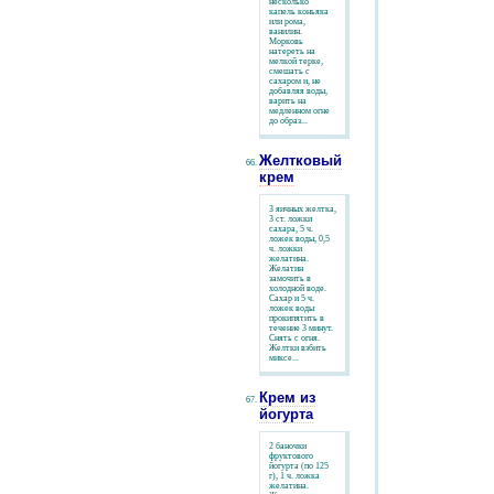
несколько
капель коньяка
или рома,
ванилин.
Морковь
натереть на
мелкой терке,
смешать с
сахаром и, не
добавляя воды,
варить на
медленном огне
до образ...
Желтковый
крем
3 яичных желтка,
3 ст. ложки
сахара, 5 ч.
ложек воды, 0,5
ч. ложки
желатина.
Желатин
замочить в
холодной воде.
Сахар и 5 ч.
ложек воды
прокипятить в
течение 3 минут.
Снять с огня.
Желтки взбить
миксе...
Крем из
йогурта
2 баночки
фруктового
йогурта (по 125
г), 1 ч. ложка
желатина.