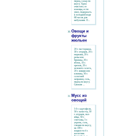
перец, сахар по
вкусу. Хрен
очистить от
кожицы, если
увял, подержать
в холодной воде
68 часов для
набухания. О...
Овощи и
фрукты
жюльен
20 г. пастернака,
30 г. огурцов, 20 г.
моркови, 20 г.
репы или
брюквы, 20 г.
яблок, 10 г.
орехов, 20 г.
зеленого салата,
20 г. вишни или
клюквы, 50 г.
салатной
заправки, соль,
перец по вкусу.
Свежие ...
Мусс из
овощей
5 0 г. картофеля,
50 г. капусты, 50
г. огурцов, пол-
яйца, 50 г.
сметаны, 5 г.
укропа, соль,
специи по вкусу,
на 100 г.
жидкости 4 г.
желатина.