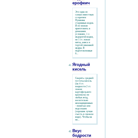
ерофеич
Это одна из
самых известных
со времен
Пушкина
старинных водок.
И ее можно
приготовить в
домашних
условиях. 1 л
недорогой водки,
по 1 ст. ложке
мяты, аниса и
тертой лимонной
цедры. В
подготовленные
б...
Ягодный
кисель
Сварить средней
густоты кисель
(на 4 ст.
жидкости 2 ст.
ложки
картофельного
крахмала) из
любых ягод,
желательно
некондиционных
- помятых или
подсохших
(хорошие лучше
съесть в свежем
виде). Чтобы на
по...
Вкус
бодрости