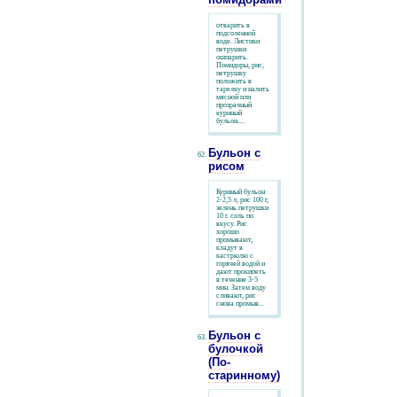
отварить в
подсоленной
воде. Листики
петрушки
ошпарить.
Помидоры, рис,
петрушку
положить в
тарелку и налить
мясной или
прозрачный
куриный
бульон....
Бульон с
рисом
Куриный бульон
2-2,5 л, рис 100 г,
зелень петрушки
10 г. соль по
вкусу. Рис
хорошо
промывают,
кладут в
кастрюлю с
горячей водой и
дают прокипеть
в течение 3-5
мин. Затем воду
сливают, рис
снова промыв...
Бульон с
булочкой
(По-
старинному)