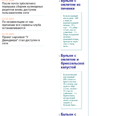
Бульон с
01.01.2006
После почти трёхлетнего
омлетом из
перерыва сборник кулинарных
печенки
рецептов вновь доступем
пользователям сети
Бульон куриный
или из дичи - 400
23.04.2003
г, пюре из
По независящим от нас
вареной куриной
причинам все сервисы клуба
печени - 25 г,
останавливаются
соус - 15 г, яйца -
1/2 шт., масло
сливочное - 1 г.
01.05.2000
Пюре из вареной
Проект харчевня "У
печенки
домашней птицы,
Джинджера" стал доступен в
протертое через
сети
сито с очень
мелк...
Бульон с
омлетом и
брюссельской
капустой
Бульон мясной
или куриный -
400 г, капуста
брюссельская -
50 г, зелень; для
омлета: яйца -
1/2 шт., молоко -
25 г, масло
сливочное - 1 г.
Приготовить
натуральный
омлет, отдельно
сварить в
бульоне брюс...
Бульон с