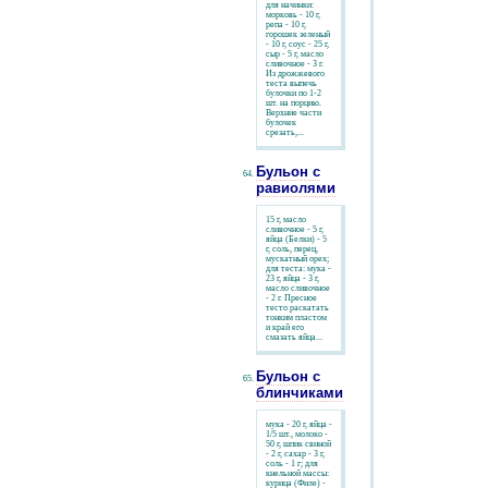
для начинки:
морковь - 10 г,
репа - 10 г,
горошек зеленый
- 10 г, соус - 25 г,
сыр - 5 г, масло
сливочное - 3 г.
Из дрожжевого
теста выпечь
булочки по 1-2
шт. на порцию.
Верхние части
булочек
срезать,...
Бульон с
равиолями
15 г, масло
сливочное - 5 г,
яйца (Белки) - 5
г, соль, перец,
мускатный орех;
для теста: мука -
23 г, яйца - 3 г,
масло сливочное
- 2 г. Пресное
тесто раскатать
тонким пластом
и край его
смазать яйца...
Бульон с
блинчиками
мука - 20 г, яйца -
1/5 шт., молоко -
50 г, шпик свиной
- 2 г, сахар - 3 г,
соль - 1 г; для
кнельной массы:
курица (Филе) -