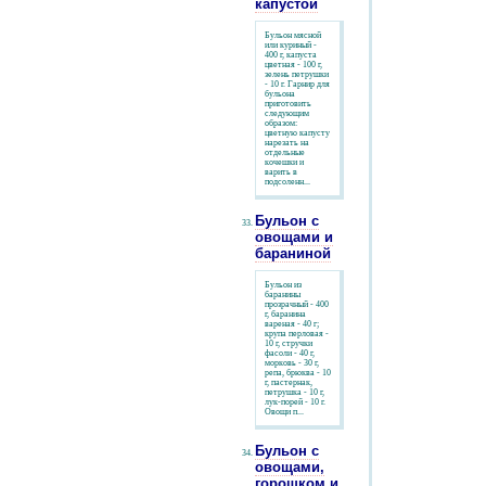
капустой
Бульон мясной
или куриный -
400 г, капуста
цветная - 100 г,
зелень петрушки
- 10 г. Гарнир для
бульона
приготовить
следующим
образом:
цветную капусту
нарезать на
отдельные
кочешки и
варить в
подсоленн...
Бульон с
овощами и
бараниной
Бульон из
баранины
прозрачный - 400
г, баранина
вареная - 40 г;
крупа перловая -
10 г, стручки
фасоли - 40 г,
морковь - 30 г,
репа, брюква - 10
г, пастернак,
петрушка - 10 г,
лук-порей - 10 г.
Овощи п...
Бульон с
овощами,
горошком и