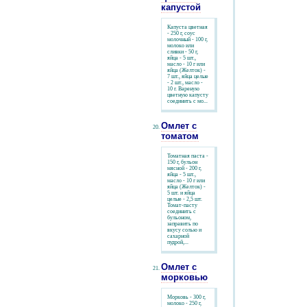
капустой
Капуста цветная
- 250 г, соус
молочный - 100 г,
молоко или
сливки - 50 г,
яйца - 5 шт.,
масло - 10 г или
яйца (Желток) -
7 шт., яйца целые
- 2 шт., масло -
10 г. Вареную
цветную капусту
соединить с мо...
Омлет с
томатом
Томатная паста -
150 г, бульон
мясной - 200 г,
яйца - 5 шт.,
масло - 10 г или
яйца (Желток) -
5 шт. и яйца
целые - 2,5 шт.
Томат-пасту
соединить с
бульоном,
заправить по
вкусу солью и
сахарной
пудрой,...
Омлет с
морковью
Морковь - 300 г,
молоко - 250 г,