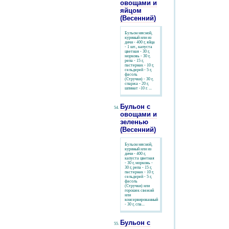
овощами и
яйцом
(Весенний)
Бульон мясной,
куриный или из
дичи - 400 г, яйца
- 1 шт., капуста
цветная - 30 г,
морковь - 30 г,
репа - 15 г,
пастернак - 10 г,
сельдерей - 5 г,
фасоль
(Стручки) - 30 г,
спаржа - 20 г,
шпинат -10 г. ...
Бульон с
овощами и
зеленью
(Весенний)
Бульон мясной,
куриный или из
дичи - 400 г,
капуста цветная
- 30 г, морковь -
30 г, репа - 15 г,
пастернак - 10 г,
сельдерей - 5 г,
фасоль
(Стручки) или
горошек свежий
или
консервированный
- 30 г, спа...
Бульон с