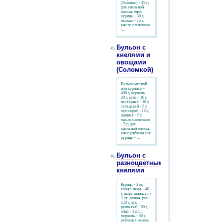
(Головки) - 25 г;
для кнельной
массы: мясо
курицы - 30 г,
молоко - 15 г,
масло сливочное
...
Бульон с
кнелями и
овощами
(Соломкой)
Бульон мясной
или куриный -
400 г, морковь -
30 г, репа - 10 г,
пастернак - 10 г,
сельдерей - 5 г,
лук-порей - 15 г,
шпинат - 5 г,
масло сливочное
- 5 г; для
кнельной массы:
мясо рябчика или
курицы - ...
Бульон с
разноцветными
кнелями
Курица - 3 кг,
томат-пюре - 40
г, пюре шпината -
1 ст. ложка, рис -
120 г, лук
репчатый - 50 г,
яйца - 1 шт.,
морковь - 50 г,
рубленая зелень