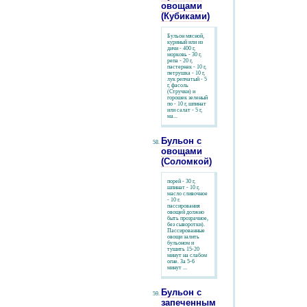
овощами
(Кубиками)
Бульон мясной,
куриный или из
дичи - 400 г,
морковь - 30 г,
репа - 20 г,
пастернак - 10 г,
петрушка - 10 г,
лук репчатый - 5
г, фасоль
(Стручки) и
горошек зеленый
по - 10 г, шпинат
или салат - 5 г,
ма...
Бульон с
овощами
(Соломкой)
порей - 30 г,
шпинат - 10 г,
масло сливочное
- 10 г.
пассирования
овощей должно
быть прозрачное,
без сыворотки).
Пассированные
овощи залить
бульоном и
тушить 15-20
минут на слабом
огне. За 5-6
минут ...
Бульон с
запеченным