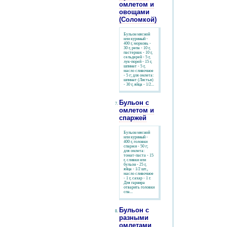
омлетом и
овощами
(Соломкой)
Бульон мясной
или куриный -
400 г, морковь -
30 г, репа - 10 г,
пастернак - 10 г,
сельдерей - 5 г,
лук-порей - 15 г,
шпинат - 5 г,
масло сливочное
- 5 г; для омлета:
шпинат (Листья)
- 30 г, яйца - 1/2...
Бульон с
омлетом и
спаржей
Бульон мясной
или куриный -
400 г, головки
спаржи - 50 г;
для омлета:
томат-паста - 15
г, сливки или
бульон - 25 г,
яйца - 1/2 шт.,
масло сливочное
- 1 г, сахар - 1 г.
Для гарнира
отварить головки
спа...
Бульон с
разными
омлетами