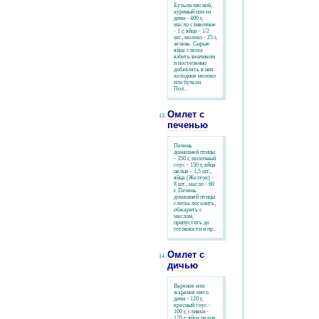
Бульон мясной,
куриный или из
дичи - 400 г,
масло сливочное
- 1 г, яйца - 1/2
шт., молоко - 25 г,
зелень. Сырые
яйца слегка
взбить венчиком
и постепенно
добавлять в них
холодное молоко
или бульон.
Пол...
Омлет с
печенью
Печень
домашней птицы
- 350 г, молочный
соус - 150 г, яйца
целые - 1,5 шт.,
яйца (Желток) -
8 шт., масло - 60
г. Печень
домашней птицы
слегка посолить,
обжарить с
маслом,
припустить до
готовности и пр...
Омлет с
дичью
Вареное или
жареное мясо
дичи - 120 г,
красный соус -
100 г, сливки -
120 г, яйца целые