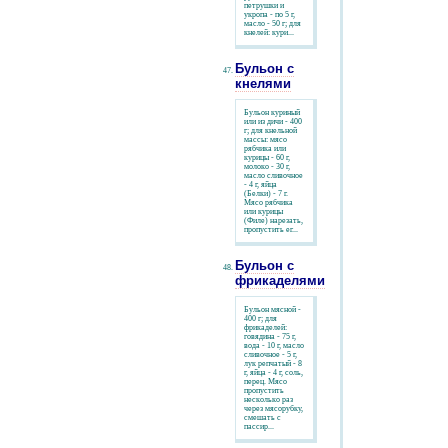
петрушки и
укропа - по 5 г,
масло - 50 г; для
кнелей: кури...
Бульон с
кнелями
Бульон куриный
или из дичи - 400
г; для кнельной
массы: мясо
рябчика или
курицы - 60 г,
молоко - 30 г,
масло сливочное
- 4 г, яйца
(Белки) - 7 г.
Мясо рябчика
или курицы
(Филе) нарезать,
пропустить ег...
Бульон с
фрикаделями
Бульон мясной -
400 г; для
фрикаделей:
говядина - 75 г,
вода - 10 г, масло
сливочное - 5 г,
лук репчатый - 8
г, яйца - 4 г, соль,
перец. Мясо
пропустить
несколько раз
через мясорубку,
смешать с
пассир...