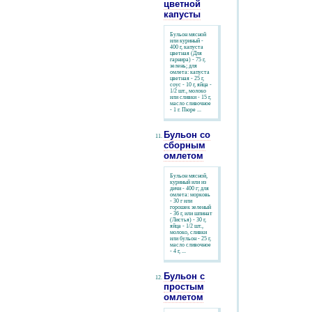
цветной
капусты
Бульон мясной
или куриный -
400 г, капуста
цветная (Для
гарнира) - 75 г,
зелень; для
омлета: капуста
цветная - 25 г,
соус - 10 г, яйца -
1/2 шт., молоко
или сливки - 15 г,
масло сливочное
- 1 г. Пюре ...
Бульон со
сборным
омлетом
Бульон мясной,
куриный или из
дичи - 400 г; для
омлета: морковь
- 30 г или
горошек зеленый
- 36 г, или шпинат
(Листья) - 30 г,
яйца - 1/2 шт.,
молоко, сливки
или бульон - 25 г,
масло сливочное
- 4 г, ...
Бульон с
простым
омлетом