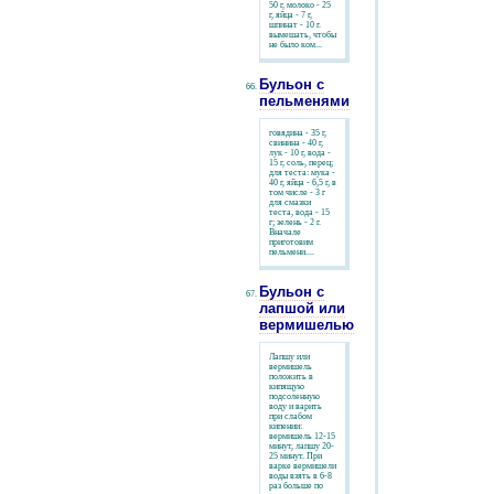
50 г, молоко - 25
г, яйца - 7 г,
шпинат - 10 г.
вымешать, чтобы
не было ком...
Бульон с
пельменями
говядина - 35 г,
свинина - 40 г,
лук - 10 г, вода -
15 г, соль, перец;
для теста: мука -
40 г, яйца - 6,5 г, в
том числе - 3 г
для смазки
теста, вода - 15
г; зелень - 2 г.
Вначале
приготовим
пельмени....
Бульон с
лапшой или
вермишелью
Лапшу или
вермишель
положить в
кипящую
подсоленную
воду и варить
при слабом
кипении:
вермишель 12-15
минут, лапшу 20-
25 минут. При
варке вермишели
воды взять в 6-8
раз больше по