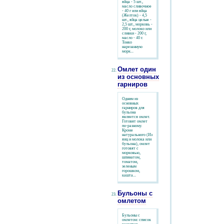
яйца - 5 шт.,
масло сливочное
- 40 г или яйца
(Желток) - 4,5
шт., яйца целые -
2,5 шт., морковь -
200 г, молоко или
сливки - 200 г,
масло - 40 г.
Тонко
нарезанную
морк...
Омлет один
из основных
гарниров
Одним из
основных
гарниров для
бульона
является омлет.
Готовят омлет
по-разному.
Кроме
натурального (Из
яиц и молока или
бульона), омлет
готовят с
морковью,
шпинатом,
томатом,
зеленым
горошком,
кашта...
Бульоны с
омлетом
Бульоны с
омлетом: список