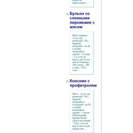
рецептов
нижеследует......
Бульон со
слоеными
пирожками с
мясом
Мясо говяжье -
1,5 кг, лук
репчатый - 50 г,
морковь,
петрушка - по 30
г, зелень
петрушки и
укропа - 5 г, вода
- 1 л, соль по
вкусу; для теста:
масло топленое -
200 г, мука - 200
г, вода - 150 г,
соль ...
Консоме с
профитролями
Мясо - 1,5 кг, лук
репчатый - 50 г,
морковь,
петрушка и
сельдерей - по 50
г, зелень
петрушки и
укропа - 1 пучок
(Небольшой),
яичные белки
(Для осветления)
- 3 шт., соль по
вкусу, масло для
жарки; для ...