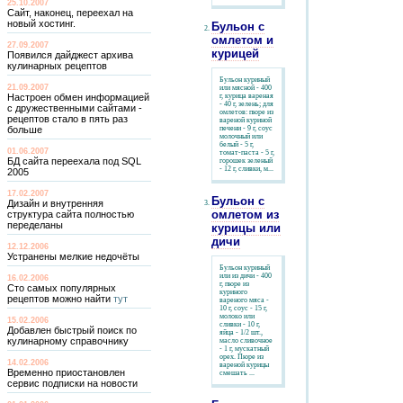
25.10.2007
Сайт, наконец, переехал на
новый хостинг.
Бульон с
омлетом и
27.09.2007
курицей
Появился дайджест архива
кулинарных рецептов
Бульон куриный
21.09.2007
или мясной - 400
Настроен обмен информацией
г, курица вареная
- 40 г, зелень; для
с дружественными сайтами -
омлетов: пюре из
рецептов стало в пять раз
вареной куриной
больше
печени - 9 г, соус
молочный или
белый - 5 г,
01.06.2007
томат-паста - 5 г,
БД сайта переехала под SQL
горошек зеленый
- 12 г, сливки, м...
2005
17.02.2007
Бульон с
Дизайн и внутренняя
омлетом из
структура сайта полностью
переделаны
курицы или
дичи
12.12.2006
Устранены мелкие недочёты
Бульон куриный
или из дичи - 400
16.02.2006
г, пюре из
Сто самых популярных
куриного
рецептов можно найти
тут
вареного мяса -
10 г, соус - 15 г,
молоко или
15.02.2006
сливки - 10 г,
Добавлен быстрый поиск по
яйца - 1/2 шт.,
кулинарному справочнику
масло сливочное
- 1 г, мускатный
орех. Пюре из
14.02.2006
вареной курицы
Временно приостановлен
смешать ...
сервис подписки на новости