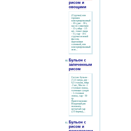
рисом и
овощами
(Стручки) или
горошек
консервированный
- 10 г, рис - 30 г,
масло сливочное
- 15 г, яйца - 1/5
шт., томат-пюре
- 5 г, сыр - 10 г.
стручки зеленой
фасоли,
нарезанные
соломкой, или
консервированный
зеле...
Бульон с
запеченным
рисом
Состав: бульон -
2-2,5 литра, рис -
0,5 стакана, яйца
-2 шт., Масло -1
столовая ложка,
толченые сухари
- 1 столовая
ложка, сыр - 50
гр.
Приготовление:
В вареный рис
положить
натертый сыр
(2/3 нормы),...
Бульон с
рисом и
помидорами