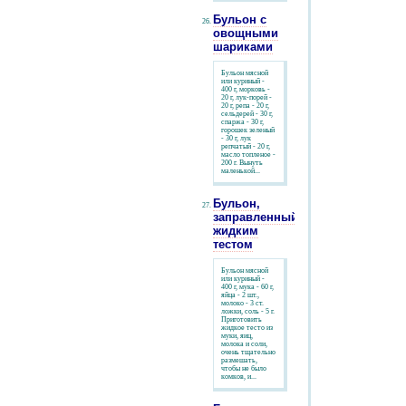
Бульон с
овощными
шариками
Бульон мясной
или куриный -
400 г, морковь -
20 г, лук-порей -
20 г, репа - 20 г,
сельдерей - 30 г,
спаржа - 30 г,
горошек зеленый
- 30 г, лук
репчатый - 20 г,
масло топленое -
200 г. Вынуть
маленькой...
Бульон,
заправленный
жидким
тестом
Бульон мясной
или куриный -
400 г, мука - 60 г,
яйца - 2 шт.,
молоко - 3 ст.
ложки, соль - 5 г.
Приготовить
жидкое тесто из
муки, яиц,
молока и соли,
очень тщательно
размешать,
чтобы не было
комков, и...