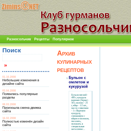
Разносольчик
Рецепты
Популярное
Поиск
Архив
кулинарных
рецептов
01.10.2008
Бульон с
Небольшие изменения в
омлетом и
дизайне сайта
кукурузой
03.04.2008
Появились популярные
Бульон мясной -
разделы
400 г, кукуруза
вареная (Зерна) -
50 г, молоко - 25
08.03.2008
г, яйца - 1/2 шт.,
Произошла смена движка
масло сливочное
сайта
- 1 г. Вареную
кукурузу,
смешанную с
16.02.2008
яйцом и молоком,
Полностью изменён дизайн
посолить,
положить в
сайта
специальные
металличес...