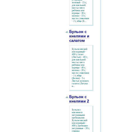
зеленый - 15 г;
для кнельной
массы: мясо
рябчика или
курицы - 30 г,
молоко - 15 г,
масло сливочное
- 2 г, яйца (Б...
Бульон с
кнелями и
салатом
Бульон мясной
или куриный -
400 г, салат
(Листья) - 40 г;
для кнельной
массы: мясо
рябчика или
курицы - 40 г,
молоко - 20 г,
масло сливочное
- 1 г, яйца
(Белки) - 5 г.
Листья зеленого
салата (Латука
и...
Бульон с
кнелями 2
Бульон с
кнелями и
петушиными
гребешками
Бульон мясной
или куриный -
400 г, гребешки
петушиные - 20 г,
спаржа