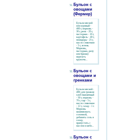
Бульон с
овощами
(Фермер)
Бульон мясной
или куриный -
400 г, морковь -
30 г, репа - 20 г,
пастернак - 10 г,
картофель - 40 г,
помидоры - 25 г,
масло сливочное
- 5 г, зелень.
Морковь,
пастернак, репу
или брюкву
нарезать
кружочк...
Бульон с
овощами и
гренками
Бульон мясной -
400; для гренков:
хлеб пшеничный
- 50 г, морковь -
70 г, сыр - 5 г,
масло сливочное
- 12 г, сахар - 1 г.
Морковь
нашинковать
соломкой,
добавить соль и
сахар,
припустить с
маслом и небо...
Бульон с