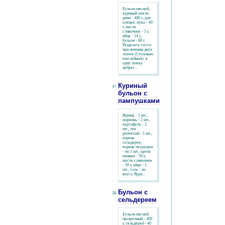
Бульон мясной,
куриный или из
дичи - 400 г; для
клецек: мука - 40
г, масло
сливочное - 5 г,
яйца - 14 г,
бульон - 60 г.
Разделать тесто
при помощи двух
ложек (Столовых
или чайных): в
одну ложку
набрат...
Куриный
бульон с
пампушками
Курица - 1 шт.,
морковь - 2 шт.,
картофель - 2
шт., лук
репчатый - 1 шт.,
корень
сельдерея,
корень петрушки
- по 1 шт., крупа
манная - 50 г,
масло сливочное
- 50 г, яйцо - 1
шт., соль - по
вкусу. Кури...
Бульон с
сельдереем
Бульон мясной
прозрачный - 400
г, сельдерей - 40