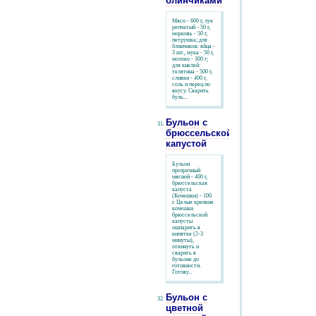
блинчиками
Мясо - 600 г, лук
репчатый - 50 г,
морковь - 50 г,
петрушка; для
блинчиков: яйца -
3 шт., мука - 50 г,
молоко - 300 г;
для кнелей:
телятина - 500 г,
сливки - 400 г,
соль и перец по
вкусу. Сварить
буль...
Бульон с
брюссельской
капустой
Бульон
прозрачный
мясной - 400 г,
брюссельская
капуста
(Кочешки) - 100
г. Целые крепкие
кочешки
брюссельской
капусты
ошпарить в
кипятке (2-3
минуты),
откинуть и
сварить в
бульоне до
готовности.
Готову...
Бульон с
цветной