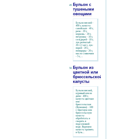
Бульон с
тушеными
овощами
Бульон мясной -
400 г, капуста
савойская - 40 г,
репа - 20 г,
морковь - 20 г,
петрушка - 10 г,
сельдерей - 10 г,
лук репчатый -
20 г (1 шт.), лук-
порей - 20 г,
помидоры - 20 г,
масло сливочное
- 5 г, ...
Бульон из
цветной или
брюссельской
капусты
Бульон мясной,
куриный или из
дичи - 400 г,
капуста цветная
или
брюссельская
(Кочешки) - 100
г. Цветную или
брюссельскую
капусту
обработать и
сварить в
подсоленной
воде. Вареную
капусту хранить
в буль...