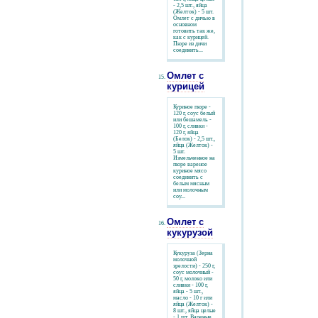
- 2,5 шт., яйца
(Желток) - 5 шт.
Омлет с дичью в
основном
готовить так же,
как с курицей.
Пюре из дичи
соединить...
Омлет с
курицей
Куриное пюре -
120 г, соус белый
или бешамель -
100 г, сливки -
120 г, яйца
(Белок) - 2,5 шт.,
яйца (Желток) -
5 шт.
Измельченное на
пюре вареное
куриное мясо
соединить с
белым мясным
или молочным
соу...
Омлет с
кукурузой
Кукуруза (Зерна
молочной
зрелости) - 250 г,
соус молочный -
50 г, молоко или
сливки - 100 г,
яйца - 5 шт.,
масло - 10 г или
яйца (Желток) -
8 шт., яйца целые
- 1 шт. Вареные