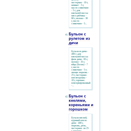
пастернак - 10 г,
шпинат - 5 г,
масло сливочное
- 5 г; для
кнельной массы:
мясо рябчика -
60 г, молоко - 30
г, масло
сливочное - 5...
Бульон с
рулетом из
дичи
Бульон из дичи -
400 г; для
кнельной массы:
филе дичи - 65 г,
молоко - 35 г,
яйца (Белок) - 7
г, масло
сливочное - 5 г;
овощи: морковь -
25 г, пастернак
или петрушка -
10 г, горошек
консервированный
-...
Бульон с
кнелями,
кореньями и
горошком
Бульон мясной,
куриный или из
дичи - 400 г,
морковь, репа,
пастернак- по 25
г, горошек