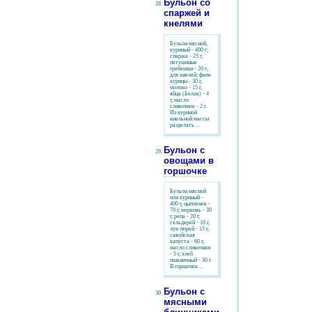
Бульон со
спаржей и
кнелями
Бульон мясной,
куриный - 400 г;
спаржа - 25 г,
петушиные
гребешки - 20 г;
для кнелей: филе
курицы - 30 г,
молоко - 15 г,
яйца (Белок) - 4
г, масло
сливочное - 2 г.
Из куриной
кнельной массы
разделать ...
Бульон с
овощами в
горшочке
Бульон мясной
или куриный -
400 г, цыпленок -
70 г, морковь - 30
г, репа - 20 г,
сельдерей - 10 г,
лук-порей - 15 г,
савойская
капуста - 60 г,
масло сливочное
- 5 г, хлеб
пшеничный - 30 г.
В горшочек ...
Бульон с
мясными