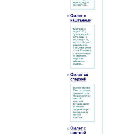
зерна кукурузы
протереть н...
Омлет с
каштанами
Каштановое
пюре - 250 г,
бульон мясной -
150 г, яйца - 5
шт., сахар - 2 г,
масло - 10 г или
яйца (Желток) -
8 шт., яйца целые
- 1 шт. Соединить
с бульоном пюре
из каштанов,
заправить
небольшим
количес...
Омлет со
спаржей
Головки спаржи -
250 г, остальные
продукты те же,
что для омлета с
цветной
капустой.
Готовить омлет
из головок
спаржи следует
так же, как из
цветной
капусты....
Омлет с
цветной