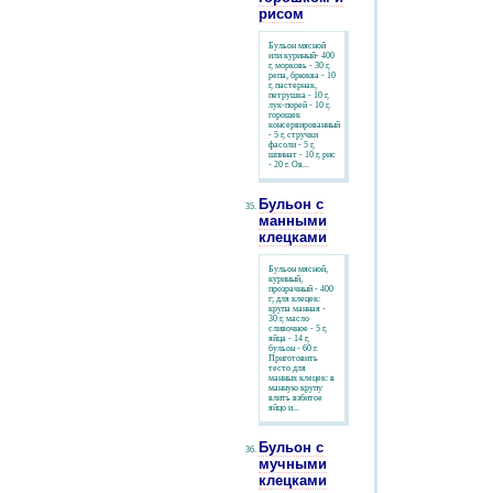
рисом
Бульон мясной
или куриный- 400
г, морковь - 30 г,
репа, брюква - 10
г, пастернак,
петрушка - 10 г,
лук-порей - 10 г,
горошек
консервированный
- 5 г, стручки
фасоли - 5 г,
шпинат - 10 г, рис
- 20 г. Ов...
Бульон с
манными
клецками
Бульон мясной,
куриный,
прозрачный - 400
г; для клецек:
крупа манная -
30 г, масло
сливочное - 5 г,
яйца - 14 г,
бульон - 60 г.
Приготовить
тесто для
манных клецек: в
манную крупу
влить взбитое
яйцо и...
Бульон с
мучными
клецками