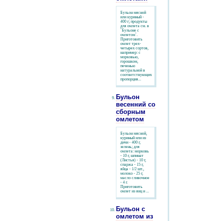
Бульон мясной
или куриный -
400 г; продукты
для омлета см. в
`Бульоне с
омлетом`.
Приготовить
омлет трех-
четырех сортов,
например: с
морковью,
горошком,
печенью
натуральной в
соответствующих
пропорция...
Бульон
весенний со
сборным
омлетом
Бульон мясной,
куриный или из
дичи - 400 г,
зелень; для
омлета: морковь
- 10 г, шпинат
(Листья) - 10 г,
спаржа - 15 г,
яйца - 1/2 шт.,
молоко - 25 г,
масло сливочное
- 4 г.
Приготовить
омлет из яиц и ...
Бульон с
омлетом из