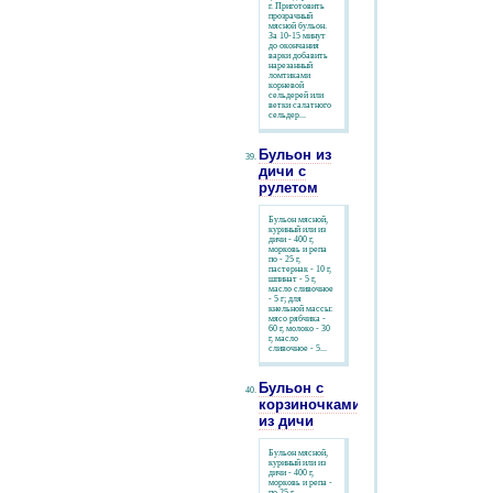
г. Приготовить
прозрачный
мясной бульон.
За 10-15 минут
до окончания
варки добавить
нарезанный
ломтиками
корневой
сельдерей или
ветки салатного
сельдер...
Бульон из
дичи с
рулетом
Бульон мясной,
куриный или из
дичи - 400 г,
морковь и репа
по - 25 г,
пастернак - 10 г,
шпинат - 5 г,
масло сливочное
- 5 г; для
кнельной массы:
мясо рябчика -
60 г, молоко - 30
г, масло
сливочное - 5...
Бульон с
корзиночками
из дичи
Бульон мясной,
куриный или из
дичи - 400 г,
морковь и репа -
по 25 г,