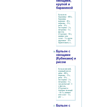
овощами,
крупой и
бараниной
Бульон из
баранины - 400 г,
баранина
вареная - 40 г,
морковь - 15 г,
репа - 10 г,
пастернак - 5 г,
петрушка - 5 г,
фасоль
(Стручки) - 50 г,
шпинат или
салат - 5 г, крупа
перловая - 10 г.
Приготовить о...
Бульон с
овощами
(Кубиками) и
рисом
Бульон мясной,
куриный или из
дичи - 400 г,
морковь - 15 г,
репа - 10 г,
пастернак - 5 г,
петрушка - 5 г,
лук репчатый - 3
г, фасоль
(Стручки) и
горошек зеленый
- по 5 г, шпинат
или салат - 3 г,
рис -...
Бульон с