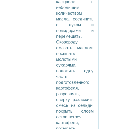
кастрюле с
небольшим
количеством
масла, соединить
с луком и
помидорами и
перемешать.
Сковороду
смазать маслом,
посыпать
молотыми
сухарями,
положить одну
часть
подготовленного
картофеля,
разровнять,
сверху разложить
смесь из сельди,
покрыть слоем
оставшегося
картофеля,
посыпать