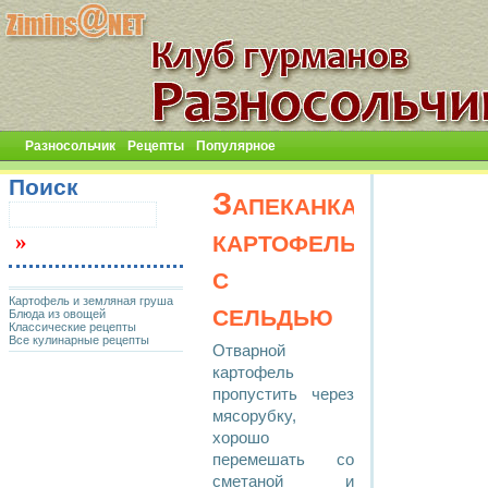
Разносольчик
Рецепты
Популярное
Поиск
Запеканка
картофельная
с
Картофель и земляная груша
сельдью
Блюда из овощей
Классические рецепты
Все кулинарные рецепты
Отварной
картофель
пропустить через
мясорубку,
хорошо
перемешать со
сметаной и