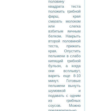
половину
квадрата теста
положить грибной
фарш, края
смазать молоком
или слегка
взбитым яичным
белком. Накрыть
второй половиной
теста, прижать
края. Опустить
пельмени в слабо
кипящий грибной
бульон, а когда
они всплывут,
варить еще 8-10
минут. Готовые
пельмени вынуть
шумовкой и
подавать с одним
из грибных
соусов. Можно
предварительно