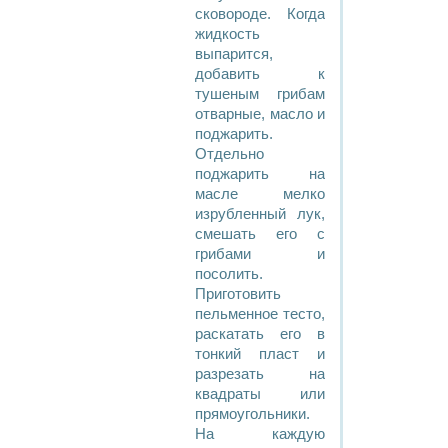
сковороде. Когда
жидкость
выпарится,
добавить к
тушеным грибам
отварные, масло и
поджарить.
Отдельно
поджарить на
масле мелко
изрубленный лук,
смешать его с
грибами и
посолить.
Приготовить
пельменное тесто,
раскатать его в
тонкий пласт и
разрезать на
квадраты или
прямоугольники.
На каждую