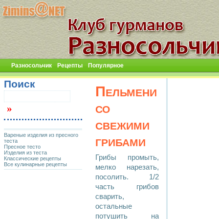
Разносольчик
Рецепты
Популярное
Поиск
Пельмени
со
свежими
Вареные изделия из пресного
грибами
теста
Пресное тесто
Изделия из теста
Грибы промыть,
Классические рецепты
Все кулинарные рецепты
мелко нарезать,
посолить. 1/2
часть грибов
сварить,
остальные
потушить на