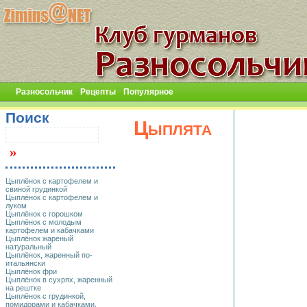
Разносольчик
Рецепты
Популярное
Поиск
Цыплята
Цыплёнок с картофелем и
свиной грудинкой
Цыплёнок с картофелем и
луком
Цыплёнок с горошком
Цыплёнок с молодым
картофелем и кабачками
Цыплёнок жареный
натуральный
Цыплёнок, жаренный по-
итальянски
Цыплёнок фри
Цыплёнок в сухрях, жаренный
на рештке
Цыплёнок с грудинкой,
помидорами и кабачками,