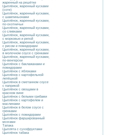
жаренный на решётке
Цыплёнок, жаренный кусками
(соте)
Цыплёнок, жаренный кусками,
с шампиньонами
Цыплёнок, жаренный кусками,
по-охотничьи
Цыплёнок, жаренный кусками,
со сливками
Цыплёнок, жаренный кусками,
с морковью и репой
Цыплёнок, жаренный кусками,
с рисом и помидорами
Цыплёнок, жаренный кусками,
в молочном соусе с гренками
Цыплёнок, жаренный кусками,
по-венгерски
Цыплёнок с баклажанами и
помидорами
Цыплёнок с яблоками
Цыплёнок с картофельной
лепёшкой
Цыплёнок в сметанном соусе
с паприкой
Цыплёнок с овощами в
красном вине
Цыплёнок с белыми грибами
Цыплёнок с картофелем и
маслинами
Цыплёнок в белом соусе с
гренками
Цыплёнок с помидорами
Цыплёнок фаршированный
мозгами
Тапака
Цыплята с сухофруктами
Цыплёнок табака