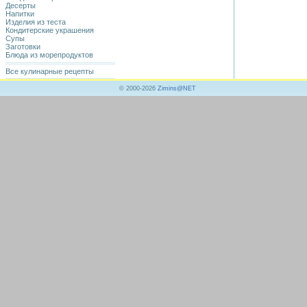
Десерты
Напитки
Изделия из теста
Кондитерские украшения
Супы
Заготовки
Блюда из морепродуктов
Все кулинарные рецепты
© 2000-2026
Zimins@NET