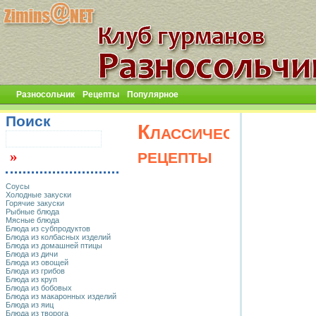
Разносольчик
Рецепты
Популярное
Поиск
Классические
рецепты
Соусы
Холодные закуски
Горячие закуски
Рыбные блюда
Мясные блюда
Блюда из субпродуктов
Блюда из колбасных изделий
Блюда из домашней птицы
Блюда из дичи
Блюда из овощей
Блюда из грибов
Блюда из круп
Блюда из бобовых
Блюда из макаронных изделий
Блюда из яиц
Блюда из творога