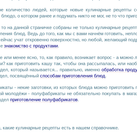
ное количество людей, которые новые
кулинарные рецепты
со
ь
блюдо
, о котором ранее и подумать никто не мог, не то что
приг
 то на данной страничке собраны не только
кулинарные рецеп
вления блюд
. Ведь до того, как мы с вами начнём
готовить
, непл
 сейчас учат откровенно поверхностно, но любой, желающий под
ле
знакомство с продуктами
.
е или менее ясно, то, как правило, возникает вопрос - а можно
ни
? как приготовить
кашу
так, чтобы она рассыпалась, или нао
ел, который называется... правильно, именно
обработка прод
аздел, посвящённый
способам приготовления блюд
.
икаты
- некие заготовки, из которых
блюда
можно приготовить г
ой молодёжи -
полуфабрикаты
не обязательно покупать в мага
аздел
приготовление полуфабрикатов
.
, какие
кулинарные рецепты
есть в нашем справочнике.