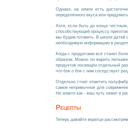
Однако, на земле есть достаточ
определённого
вкуса
или придумат
Хотя, если быть до конца честным,
способствующей процессу
пригото
мы будем
готовить
. В школе детей
необходимую информацию в разде
Когда с
продуктами
всё станет боле
образом. Можно ли
жарить пельме
продуктов
посвящён отдельный разд
что бок о бок с ним соседствует р
Отдельно стоит отметить
полуфабр
самое непривычное для современн
Не знаете как - ваш путь лежит в р
Рецепты
Теперь давайте вкратце рассмотрим