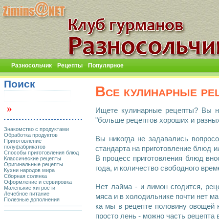
Разносольчик
Рецепты
Популярное
Поиск
Все кулинарные ре
Ищете
кулинарные рецепты
? Вы н
"больше
рецептов
хороших и разных
Знакомство с продуктами
Обработка продуктов
Вы никогда не задавались вопрос
Приготовление
полуфабрикатов
стандарта на
приготовление блюд
и
Способы приготовления блюд
В процесс
приготовления блюд
внос
Классические рецепты
Оригинальные рецепты
года, и количество свободного врем
Кухни народов мира
Сборная солянка
Оформление и сервировка
Нет
лайма
- и
лимон
сгодится,
рец
Маленькие хитрости
Лечебное питание
мяса
и в холодильнике почти нет
ма
Полезные дополнения
ка мы в рецепте половину
овощей
просто лень - можно часть
рецепта
в