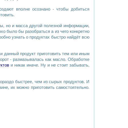
здают вполне осознано - чтобы добиться
отовить
.
ты
, но и масса другой полезной информации,
охо было бы разобраться а из чего конкретно
робно узнать о
продуктах
быстро найдёт всю
 ли данный
продукт
приготовить тем или иным
борот - размазывалась как
масло
.
Обработке
уктов
и никак иначе. Ну и не стоит забывать,
ораздо быстрее, чем из сырых продуктов. И
зине, их можно
приготовить
самостоятельно.