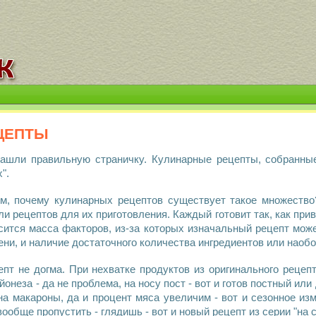
цепты
ашли правильную страничку.
Кулинарные рецепты
, собранны
".
ом, почему
кулинарных рецептов
существует такое множество?
ли
рецептов
для их
приготовления
. Каждый
готовит
так, как при
ится масса факторов, из-за которых изначальный
рецепт
може
ени, и наличие достаточного количества
ингредиентов
или наобо
епт
не догма. При нехватке
продуктов
из
оригинального рецеп
йонеза
- да не проблема, на носу пост - вот и готов
постный
или
на
макароны
, да и процент
мяса
увеличим - вот и сезонное из
ообще пропустить - глядишь - вот и новый
рецепт
из серии "на с