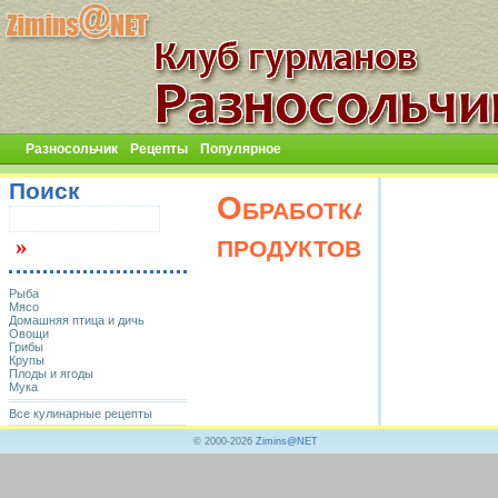
Разносольчик
Рецепты
Популярное
Поиск
Обработка
продуктов
Рыба
Мясо
Домашняя птица и дичь
Овощи
Грибы
Крупы
Плоды и ягоды
Мука
Все кулинарные рецепты
© 2000-2026
Zimins@NET