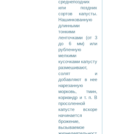
среднепоздних
или поздних
сортов капусты.
Нашинкованную
длинными
тонкими
ленточками (от 3
до 6 мм) или
рубленную
мелкими
кусочками капусту
размешивают,
солят и
добавляют в нее
нарезанную
морковь, тмин,
кориандр и т. п. В
просоленной
капусте вскоре
начинается
брожение,
вызываемое
жизнедеятельностью