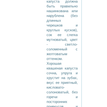
капуста должна
быть правильно
нашинкована или
нарублена (без
длинных
черешков и
круглых кусков),
сок ее слегка
мутноватый, цвет
- светло-
соломенный с
желтоватым
оттенком.
Хорошая
квашеная капуста
сочна, упруга и
хрустит на зубах,
вкус ее приятный,
кисловато-
солоноватый, без
горечи и
посторонних
привкусов и