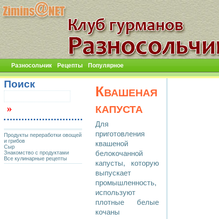
Разносольчик
Рецепты
Популярное
Поиск
Квашеная
капуста
Для
приготовления
Продукты переработки овощей
и грибов
квашеной
Сыр
Знакомство с продуктами
белокочанной
Все кулинарные рецепты
капусты, которую
выпускает
промышленность,
используют
плотные белые
кочаны