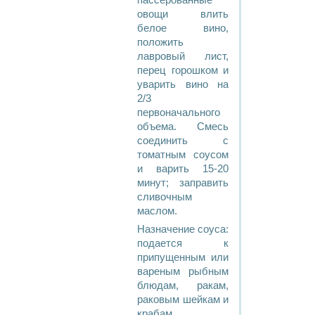
пассерованные
овощи влить
белое вино,
положить
лавровый лист,
перец горошком и
уварить вино на
2/3
первоначального
объема. Смесь
соединить с
томатным соусом
и варить 15-20
минут; заправить
сливочным
маслом.
Назначение соуса:
подается к
припущенным или
вареным рыбным
блюдам, ракам,
раковым шейкам и
крабам.