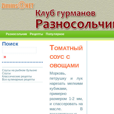
Разносольчик
Рецепты
Популярное
Поиск
Томатный
соус с
овощами
Соусы на рыбном бульоне
Морковь,
Соусы
Классические рецепты
петрушку и лук
Все кулинарные рецепты
нарезать мелкими
кубиками,
примерно
размером 1-2 мм,
и спассеровать на
масле. В