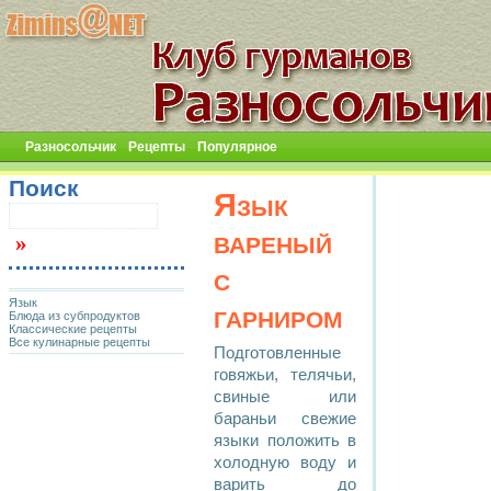
Разносольчик
Рецепты
Популярное
Поиск
Язык
вареный
с
Язык
гарниром
Блюда из субпродуктов
Классические рецепты
Все кулинарные рецепты
Подготовленные
говяжьи, телячьи,
свиные или
бараньи свежие
языки положить в
холодную воду и
варить до