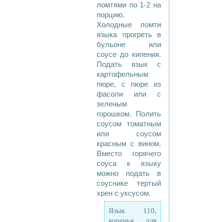
ломтями по 1-2 на
порцию.
Холодные ломти
языка прогреть в
бульоне или
соусе до кипения.
Подать язык с
картофельным
пюре, с пюре из
фасоли или с
зеленым
горошком. Полить
соусом томатным
или соусом
красным с вином.
Вместо горячего
соуса к языку
можно подать в
соуснике тертый
хрен с уксусом.
Язык 110,
коренья для