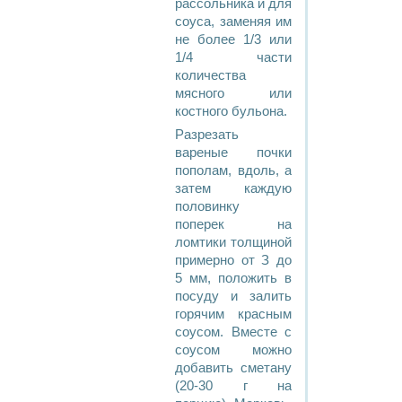
рассольника и для
соуса, заменяя им
не более 1/3 или
1/4 части
количества
мясного или
костного бульона.
Разрезать
вареные почки
пополам, вдоль, а
затем каждую
половинку
поперек на
ломтики толщиной
примерно от З до
5 мм, положить в
посуду и залить
горячим красным
соусом. Вместе с
соусом можно
добавить сметану
(20-30 г на