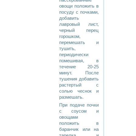
пассерованные
овощи положить в
посуду с почками,
добавить
лавровый лист,
черный перец
горошком,
перемешать и
тушить,
периодически
помешивая, в
течение 20-25
минут. После
тушения добавить
растертый с
солью чеснок и
размешать.
При подаче почки
с соусом и
овощами
положить в
баранчик или на
тарелка и