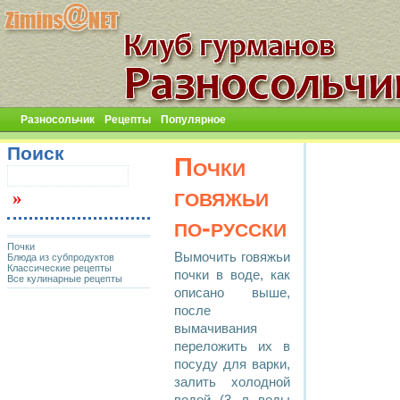
Разносольчик
Рецепты
Популярное
Поиск
Почки
говяжьи
по-русски
Почки
Вымочить говяжьи
Блюда из субпродуктов
Классические рецепты
почки в воде, как
Все кулинарные рецепты
описано выше,
после
вымачивания
переложить их в
посуду для варки,
залить холодной