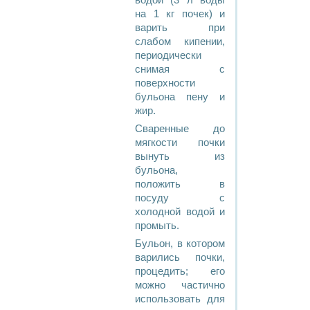
водой (3 л воды
на 1 кг почек) и
варить при
слабом кипении,
периодически
снимая с
поверхности
бульона пену и
жир.
Сваренные до
мягкости почки
вынуть из
бульона,
положить в
посуду с
холодной водой и
промыть.
Бульон, в котором
варились почки,
процедить; его
можно частично
использовать для