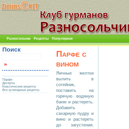
Разносольчик
Рецепты
Популярное
Поиск
Парфе с
вином
Яичные желтки
вылить в
Парфе
Десерты
сотейник,
Классические рецепты
Все кулинарные рецепты
поставить на
горячую водяную
баню и растереть.
Добавить
сахарную пудру и
вино и растереть
до загустения.