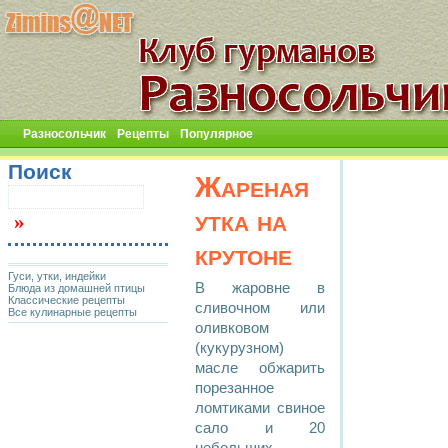
Разносольчик
Рецепты
Популярное
Поиск
Жареная
утка на
крутоне
Гуси, утки, индейки
В жаровне в
Блюда из домашней птицы
Классические рецепты
сливочном или
Все кулинарные рецепты
оливковом
(кукурузном)
масле обжарить
порезанное
ломтиками свиное
сало и 20