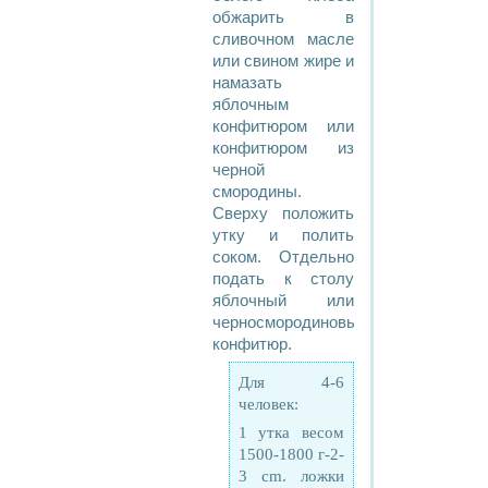
обжарить в
сливочном масле
или свином жире и
намазать
яблочным
конфитюром или
конфитюром из
черной
смородины.
Сверху положить
утку и полить
соком. Отдельно
подать к столу
яблочный или
черносмородиновый
конфитюр.
Для 4-6
человек:
1 утка весом
1500-1800 г-2-
3 cm. ложки