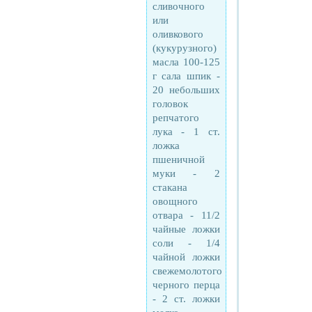
сливочного
или
оливкового
(кукурузного)
масла 100-125
г сала шпик -
20 небольших
головок
репчатого
лука - 1 cт.
ложка
пшеничной
муки - 2
стакана
овощного
отвара - 11/2
чайные ложки
соли - 1/4
чайной ложки
свежемолотого
черного перца
- 2 cт. ложки