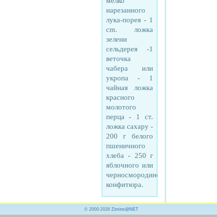
мелко
нарезанного
лука-порея - 1
cm. ложка
зелени
сельдерея -1
веточка
чабера или
укропа - 1
чайная ложка
красного
молотого
перца - 1 cт.
ложка сахару -
200 г белого
пшеничного
хлеба - 250 г
яблочного или
черносмородинового
конфитюра.
© 2000-2026
Zimins@NET