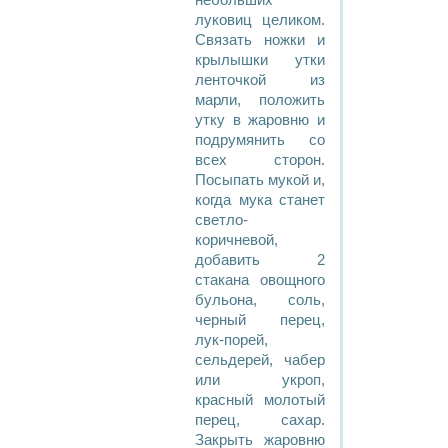
небольших
луковиц целиком.
Связать ножки и
крылышки утки
ленточкой из
марли, положить
утку в жаровню и
подрумянить со
всех сторон.
Посыпать мукой и,
когда мука станет
светло-
коричневой,
добавить 2
стакана овощного
бульона, соль,
черный перец,
лук-порей,
сельдерей, чабер
или укроп,
красный молотый
перец, сахар.
Закрыть жаровню