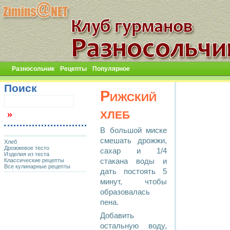
Разносольчик
Рецепты
Популярное
Поиск
Рижский
хлеб
В большой миске
смешать дрожжи,
Хлеб
Дрожжевое тесто
сахар и 1/4
Изделия из теста
Классические рецепты
стакана воды и
Все кулинарные рецепты
дать постоять 5
минут, чтобы
образовалась
пена.
Добавить
остальную воду,