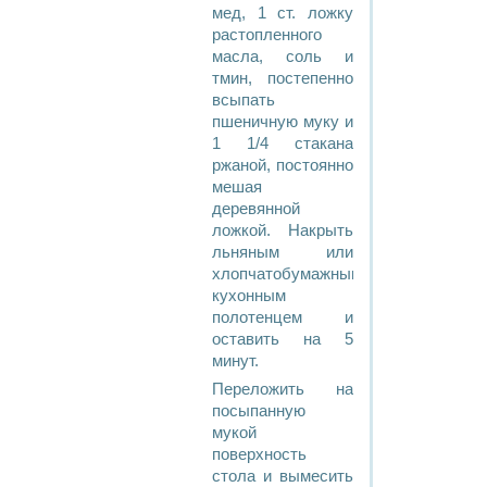
мед, 1 ст. ложку
растопленного
масла, соль и
тмин, постепенно
всыпать
пшеничную муку и
1 1/4 стакана
ржаной, постоянно
мешая
деревянной
ложкой. Накрыть
льняным или
хлопчатобумажным
кухонным
полотенцем и
оставить на 5
минут.
Переложить на
посыпанную
мукой
поверхность
стола и вымесить