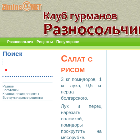
Разносольчик
Рецепты
Популярное
Поиск
Салат с
рисом
3 кг помидоров, 1
кг лука, 0,5 кг
Разное
Заготовки
перца
Классические рецепты
Все кулинарные рецепты
болгарского.
Лук и перец
нарезать
соломкой,
помидоры
прокрутить на
мясорубке.