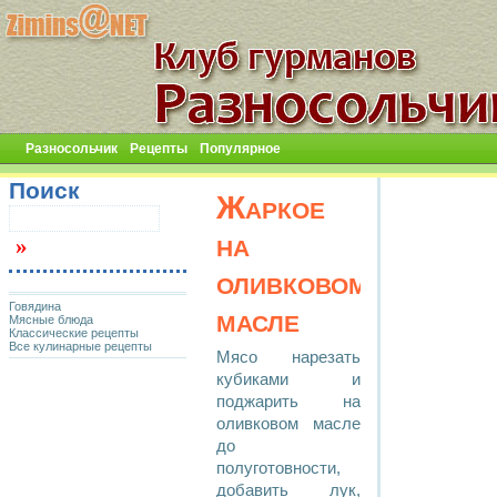
Разносольчик
Рецепты
Популярное
Поиск
Жаркое
на
оливковом
Говядина
масле
Мясные блюда
Классические рецепты
Все кулинарные рецепты
Мясо нарезать
кубиками и
поджарить на
оливковом масле
до
полуготовности,
добавить лук,