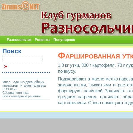
Разносольчик
Рецепты
Популярное
Поиск
Фаршированная утк
1,8 кг утки, 800 г картофеля, 70 г л
по вкусу.
Поджаривают в масле мелко нареза
Мясо - один из древнейших
замоченными, выжатыми и растер
продуктов питания человека.
СВЧ-печь
фаршируют начинкой. Зашивают отв
Сборная солянка
Все кулинарные рецепты
средним нагревом, поливают обр
картофелины. Снова помещают в дух