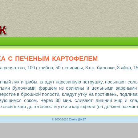
а с печеным картофелем
ука репчатого, 100 г грибов, 50 г свинины, 3 шт. булочки, 3 яйца,
нный лук и грибы, кладут нарезанную петрушку, посыпают сол
тыми булочками, фаршем из свинины и цельными вареными я
ерстие в брюшной полости, кладут утку на противень, подлива
азующимся соком. Через 30 мин. сливают лишний жир и кла
овой шкаф до готовности утки и картофеля (он должен размягч
© 2000-2026
Zimins@NET