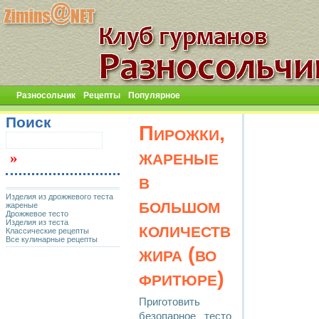
Разносольчик
Рецепты
Популярное
Поиск
Пирожки,
жареные
в
Изделия из дрожжевого теста
большом
жареные
Дрожжевое тесто
Изделия из теста
количестве
Классические рецепты
Все кулинарные рецепты
жира (во
фритюре)
Приготовить
безопарное тесто