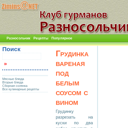
Разносольчик
Рецепты
Популярное
Поиск
Грудинка
вареная
под
Мясные блюда
белым
Вторые блюда
Сборная солянка
Все кулинарные рецепты
соусом с
вином
Грудинку
разрезать на
куски по два