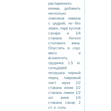
распаренного
изюма, добавить
несколько
ломтиков лимона
с цедрой, но без
зерен, пару кусков
сахара и 1/4
стакана белого
столового вина.
Опустить в соус
мясо и
вскипятить.
грудинка 1.5 кг.
сельдерей
петрушка черный
перец лавровый
лист мука 1/2
стакана изюм 1/2
стакана лимон 1/2
шт. вина 1/4
стакана сахар 2
ст. л. соль