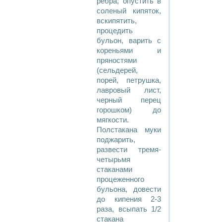
ребра, опустить в
соленый кипяток,
вскипятить,
процедить
бульон, варить с
кореньями и
пряностями
(сельдерей,
порей, петрушка,
лавровый лист,
черный перец
горошком) до
мягкости.
Полстакана муки
поджарить,
развести тремя-
четырьмя
стаканами
процеженного
бульона, довести
до кипения 2-3
раза, всыпать 1/2
стакана