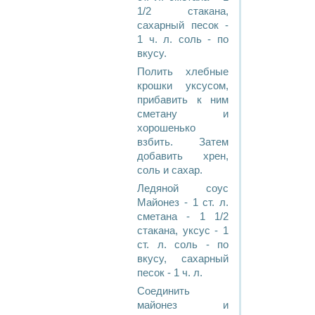
1/2 стакана,
сахарный песок -
1 ч. л. соль - по
вкусу.
Полить хлебные
крошки уксусом,
прибавить к ним
сметану и
хорошенько
взбить. Затем
добавить хрен,
соль и сахар.
Ледяной соус
Майонез - 1 ст. л.
сметана - 1 1/2
стакана, уксус - 1
ст. л. соль - по
вкусу, сахарный
песок - 1 ч. л.
Соединить
майонез и