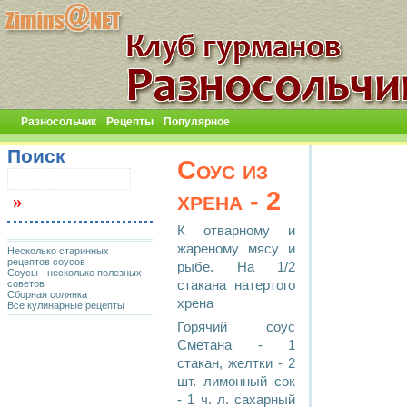
Разносольчик
Рецепты
Популярное
Поиск
Соус из
хрена - 2
К отварному и
жареному мясу и
Несколько старинных
рецептов соусов
рыбе. На 1/2
Соусы - несколько полезных
советов
стакана натертого
Сборная солянка
хрена
Все кулинарные рецепты
Горячий соус
Сметана - 1
стакан, желтки - 2
шт. лимонный сок
- 1 ч. л. сахарный