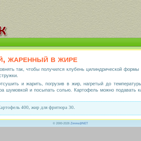
й, жаренный в жире
овнять так, чтобы получился клубень цилиндрической формы 
стружки.
тсушить и жарить, погрузив в жир, нагретый до температуры
ира шумовкой и посыпать солью. Картофель можно подавать к
артофель 400, жир для фритюра 30.
© 2000-2026
Zimins@NET