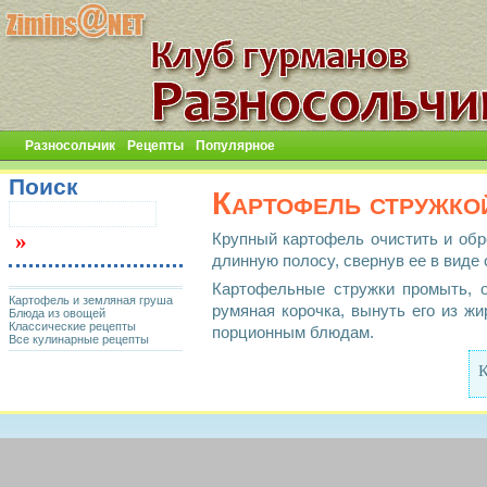
Разносольчик
Рецепты
Популярное
Поиск
Картофель стружко
Крупный картофель очистить и обр
длинную полосу, свернув ее в виде 
Картофельные стружки промыть, о
Картофель и земляная груша
румяная корочка, вынуть его из ж
Блюда из овощей
Классические рецепты
порционным блюдам.
Все кулинарные рецепты
К