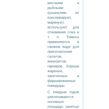
мясными и
рыбными
кушаньями, их
консервируют,
маринуют,
используют для
отжимания сока и
т. п. Томаты
применяются в
свежем виде для
приготовления
салатов,
винегретов,
гарниров. Хороши
жареные,
запеченные и
фаршированные
помидоры.
С каждым годом
увеличиваются
посевные
площади, занятые