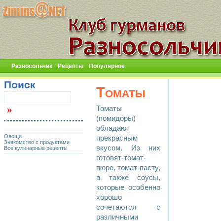
Разносольчик
Рецепты
Популярное
Поиск
Томаты
Томаты
(помидоры)
обладают
Овощи
прекрасным
Знакомство с продуктами
вкусом. Из них
Все кулинарные рецепты
готовят-томат-
пюре, томат-пасту,
а также соусы,
которые особенно
хорошо
сочетаются с
различными