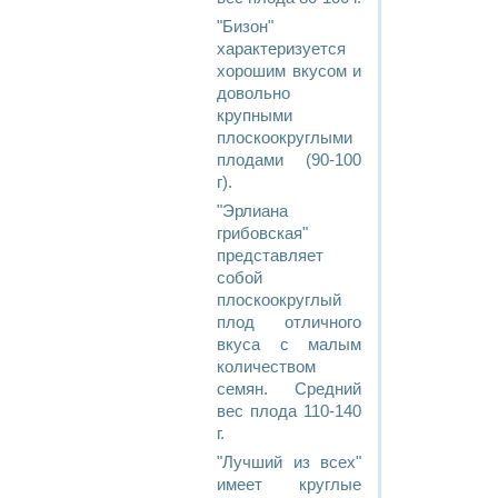
"Бизон"
характеризуется
хорошим вкусом и
довольно
крупными
плоскоокруглыми
плодами (90-100
г).
"Эрлиана
грибовская"
представляет
собой
плоскоокруглый
плод отличного
вкуса с малым
количеством
семян. Средний
вес плода 110-140
г.
"Лучший из всех"
имеет круглые