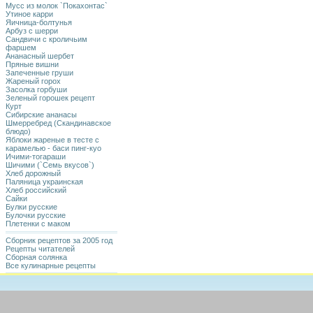
Мусс из молок `Покахонтас`
Утиное карри
Яичница-болтунья
Арбуз с шерри
Сандвичи с кроличьим
фаршем
Ананасный шеpбет
Пряные вишни
Запеченные груши
Жареный горох
Засолка горбуши
Зеленый горошек рецепт
Курт
Сибирские ананасы
Шмерребред (Скандинавское
блюдо)
Яблоки жареные в тесте с
карамелью - баси пинг-куо
Ичими-тогараши
Шичими (`Семь вкусов`)
Хлеб дорожный
Паляница украинская
Хлеб российский
Сайки
Булки русские
Булочки русские
Плетенки с маком
Сборник рецептов за 2005 год
Рецепты читателей
Сборная солянка
Все кулинарные рецепты