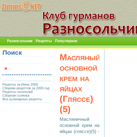
Разносольчик
Рецепты
Популярное
Поиск
Масляный
основной
крем на
Рецепты за Июнь 2000
яйцах
Сборник рецептов за 2000 год
Рецепты читателей
Сборная солянка
(Гляссе)
Все кулинарные рецепты
(5)
Масляничный
основной крем на
яйцах (гляссе)(5) -