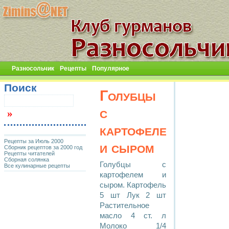
Разносольчик
Рецепты
Популярное
Поиск
Голубцы
с
картофелем
Рецепты за Июль 2000
и сыром
Сборник рецептов за 2000 год
Рецепты читателей
Сборная солянка
Голубцы с
Все кулинарные рецепты
картофелем и
сыром. Картофель
5 шт Лук 2 шт
Растительное
масло 4 ст. л
Молоко 1/4