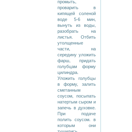
промыть,
проварить в
кипящей соленой
воде 5-6 мин,
вынуть из воды,
разобрать на
листья. Отбить
утолщенные
части, на
середину уложить
фарш, придать
голубцам форму
цилиндра.
Уложить голубцы
в форму, залить
сметанным
соусом, посыпать
натертым сыром и
запечь в духовке.
При подаче
полить соусом. в
которым они
тушились.