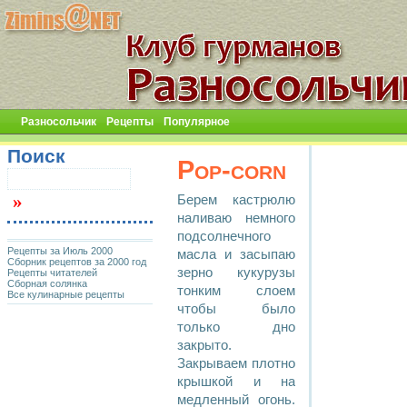
Разносольчик
Рецепты
Популярное
Поиск
Pop-corn
Беpем каcтpюлю
наливаю немного
подcолнечного
Рецепты за Июль 2000
маcла и заcыпаю
Сборник рецептов за 2000 год
зеpно кукуpузы
Рецепты читателей
Сборная солянка
тонким cлоем
Все кулинарные рецепты
чтобы было
только дно
закpыто.
Закpываем плотно
кpышкой и на
медленный огонь.