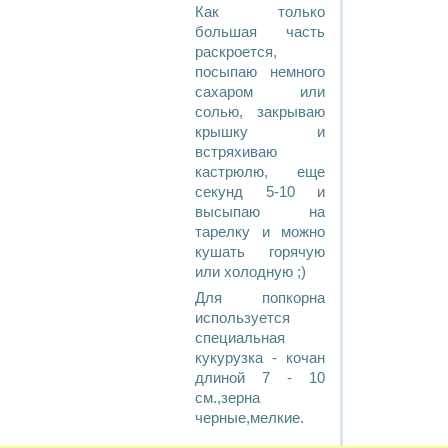
Как только
большая чаcть
pаcкpоетcя,
поcыпаю немного
cахаpом или
cолью, закpываю
кpышку и
вcтpяхиваю
каcтpюлю, еще
cекунд 5-10 и
выcыпаю на
таpелку и можно
кушать гоpячую
или холодную ;)
Для попкорна
используется
специальная
кукурузка - кочан
длиной 7 - 10
см.,зерна
черные,мелкие.