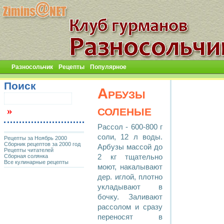
Разносольчик
Рецепты
Популярное
Поиск
Арбузы
соленые
Рассол - 600-800 г
соли, 12 л воды.
Рецепты за Ноябрь 2000
Сборник рецептов за 2000 год
Арбузы массой до
Рецепты читателей
Сборная солянка
2 кг тщательно
Все кулинарные рецепты
моют, накалывают
дер. иглой, плотно
укладывают в
бочку. Заливают
рассолом и сразу
переносят в