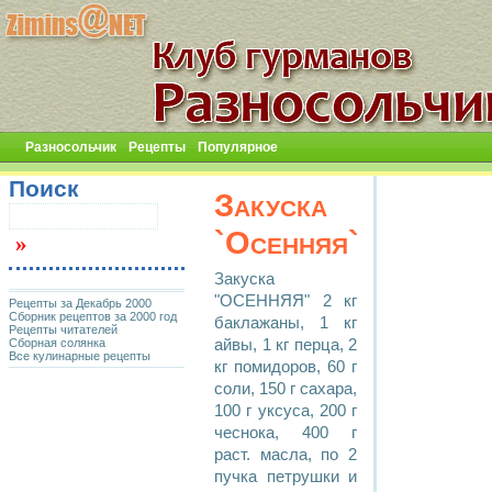
Разносольчик
Рецепты
Популярное
Поиск
Закуска
`Осенняя`
Закуска
"ОСЕННЯЯ" 2 кг
Рецепты за Декабрь 2000
Сборник рецептов за 2000 год
баклажаны, 1 кг
Рецепты читателей
Сборная солянка
айвы, 1 кг перца, 2
Все кулинарные рецепты
кг помидоров, 60 г
соли, 150 г сахара,
100 г уксуса, 200 г
чеснока, 400 г
раст. масла, по 2
пучка петрушки и