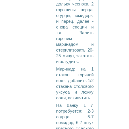
дольку чеснока, 2
горошины перца,
огурцы, помидоры
и перец, далее -
снова специи и
т.д. Залить
горячим
маринадом и
стерилизовать 20-
25 минут, закатать
и остудить.
Маринад: на 1
стакан горячей
воды добавить 1/2
стакана столового
уксуса и ложку
соли, вскипятить.
На банку 1 л
потребуется: 2-3
огурца, 5-7
помидор, 6-7 штук
красного сладкого