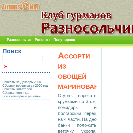
Разносольчик
Рецепты
Популярное
Поиск
Ассорти
из
овощей
Рецепты за Декабрь 2000
маринованное
Сборник рецептов за 2000 год
Рецепты читателей
Сборная солянка
Огурцы нарезать
Все кулинарные рецепты
кружками по 3 см,
помидоры и
болгарский перец
на 4 части. На дно
банки положить
веточку укропа,