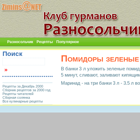
Разносольчик
Рецепты
Популярное
Поиск
Помидоры зеленые
В банки 3 л уложить зеленые помидо
5 минут, сливают, заливают кипящи
Маринад - на три банки 3 л - 3.5 л во
Рецепты за Декабрь 2000
Сборник рецептов за 2000 год
Рецепты читателей
Сборная солянка
Все кулинарные рецепты