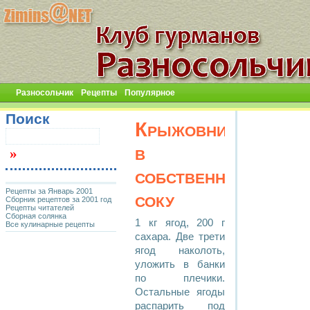
Разносольчик
Рецепты
Популярное
Поиск
Крыжовник
в
собственном
Рецепты за Январь 2001
соку
Сборник рецептов за 2001 год
Рецепты читателей
Сборная солянка
1 кг ягод, 200 г
Все кулинарные рецепты
сахара. Две трети
ягод наколоть,
уложить в банки
по плечики.
Остальные ягоды
распарить под