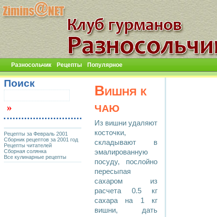
Разносольчик
Рецепты
Популярное
Поиск
Вишня к
чаю
Из вишни удаляют
косточки,
Рецепты за Февраль 2001
Сборник рецептов за 2001 год
складывают в
Рецепты читателей
Сборная солянка
эмалированную
Все кулинарные рецепты
посуду, послойно
пересыпая
сахаром из
расчета 0.5 кг
сахара на 1 кг
вишни, дать