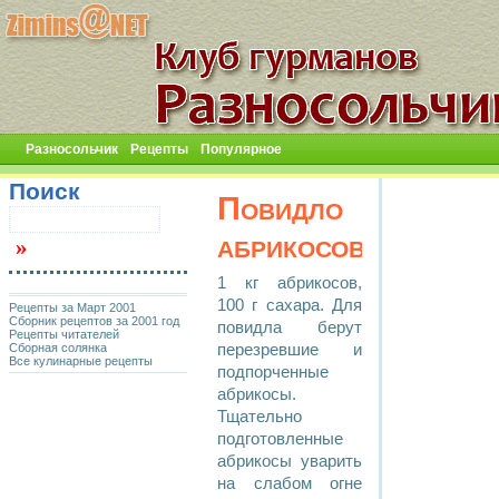
Разносольчик
Рецепты
Популярное
Поиск
Повидло
абрикосовое
1 кг абрикосов,
100 г сахара. Для
Рецепты за Март 2001
Сборник рецептов за 2001 год
повидла берут
Рецепты читателей
Сборная солянка
перезревшие и
Все кулинарные рецепты
подпорченные
абрикосы.
Тщательно
подготовленные
абрикосы уварить
на слабом огне