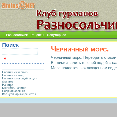
Разносольчик
Рецепты
Популярное
Поиск
Черничный морс.
Черничный морс. Перебрать стакан 
Выжимки залить горячей водой с са
Морс подается в охлажденном виде
Напитки из черники
Напитки из ягод
Напитки из овощей, ягод и
фруктов
Напитки
Коктейли, напитки
Сборная солянка
Все кулинарные рецепты