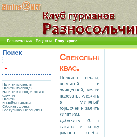
Разносольчик
Рецепты
Популярное
Поиск
Свекольный
квас.
Полкило свеклы,
вымытой и
Напитки из свеклы
Напитки из овощей.
очищенной, мелко
Напитки из овощей, ягод и
фруктов
нарезать, уложить
Напитки
в глиняный
Коктейли, напитки
Сборная солянка
горшочек и залить
Все кулинарные рецепты
кипятком.
Добавить 20 г
сахара и корку
ржаного хлеба.