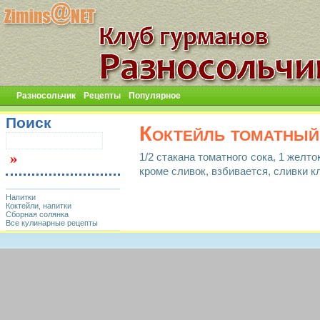
Разносольчик
Рецепты
Популярное
Поиск
Коктейль томатный
1/2 стакана томатного сока, 1 желток
кроме сливок, взбивается, сливки кл
Напитки
Коктейли, напитки
Сборная солянка
Все кулинарные рецепты