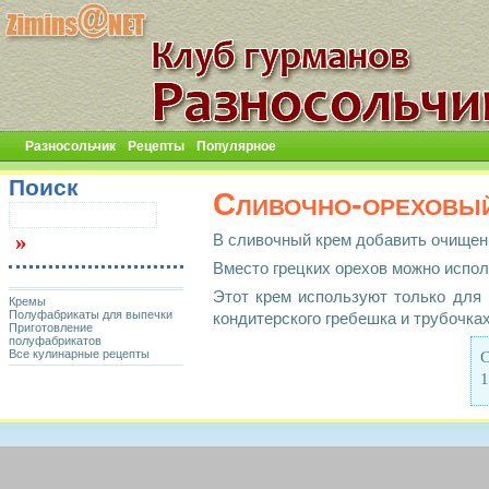
Разносольчик
Рецепты
Популярное
Поиск
Сливочно-ореховый
В сливочный крем добавить очищенн
Вместо грецких орехов можно испол
Этот крем используют только для 
Кремы
Полуфабрикаты для выпечки
кондитерского гребешка и трубочка
Приготовление
полуфабрикатов
Все кулинарные рецепты
С
1