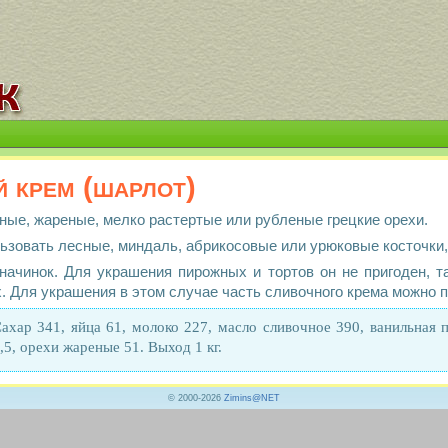
 крем (шарлот)
ые, жареные, мелко растертые или рубленые грецкие орехи.
ьзовать лесные, миндаль, абрикосовые или урюковые косточки,
начинок. Для украшения пирожных и тортов он не пригоден, т
х. Для украшения в этом случае часть сливочного крема можно 
ахар 341, яйца 61, молоко 227, масло сливочное 390, ванильная п
,5, орехи жареные 51. Выход 1 кг.
© 2000-2026
Zimins@NET