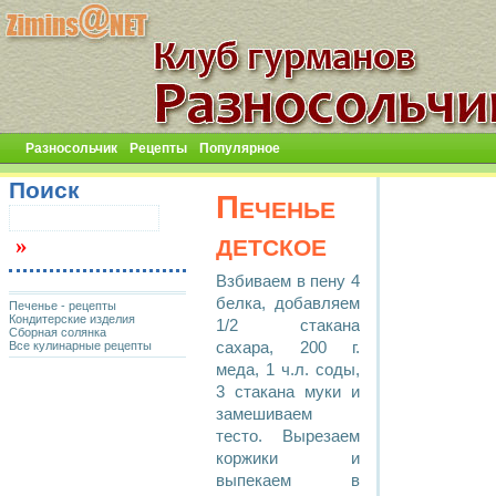
Разносольчик
Рецепты
Популярное
Поиск
Печенье
детское
Взбиваем в пену 4
белка, добавляем
Печенье - рецепты
Кондитерские изделия
1/2 стакана
Сборная солянка
Все кулинарные рецепты
сахара, 200 г.
меда, 1 ч.л. соды,
3 стакана муки и
замешиваем
тесто. Вырезаем
коржики и
выпекаем в