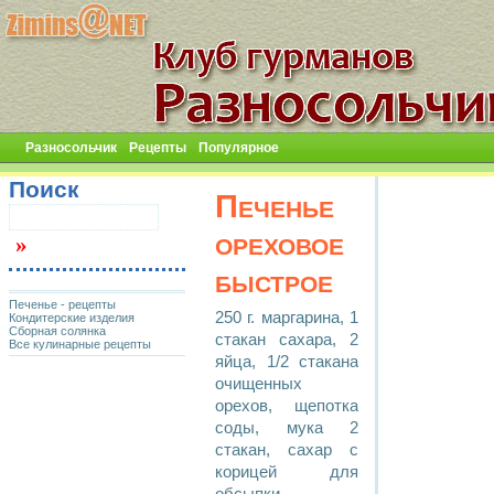
Разносольчик
Рецепты
Популярное
Поиск
Печенье
ореховое
быстрое
Печенье - рецепты
250 г. маргарина, 1
Кондитерские изделия
Сборная солянка
стакан сахара, 2
Все кулинарные рецепты
яйца, 1/2 стакана
очищенных
орехов, щепотка
соды, мука 2
стакан, сахар с
корицей для