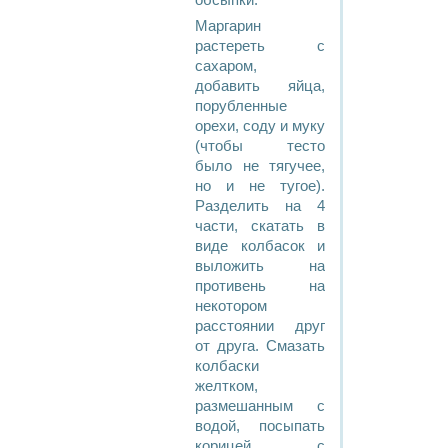
обсыпки.
Маргарин
растереть с
сахаром,
добавить яйца,
порубленные
орехи, соду и муку
(чтобы тесто
было не тягучее,
но и не тугое).
Разделить на 4
части, скатать в
виде колбасок и
выложить на
противень на
некотором
расстоянии друг
от друга. Смазать
колбаски
желтком,
размешанным с
водой, посыпать
корицей с