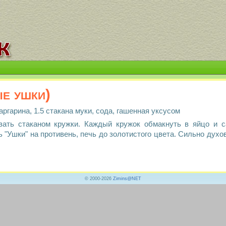
е ушки)
маргарина, 1.5 стакана муки, сода, гашенная уксусом
езать стаканом кружки. Каждый кружок обмакнуть в яйцо и с
"Ушки" на противень, печь до золотистого цвета. Сильно духов
© 2000-2026
Zimins@NET