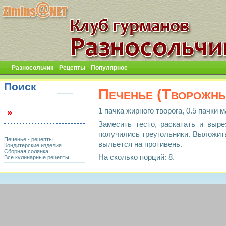
Разносольчик
Рецепты
Популярное
Поиск
Печенье (Творожны
1 пачка жирного творога, 0.5 пачки 
Замесить тесто, раскатать и выр
получились треугольники. Выложить 
Печенье - рецепты
выльется на противень.
Кондитерские изделия
Сборная солянка
На сколько порций: 8.
Все кулинарные рецепты