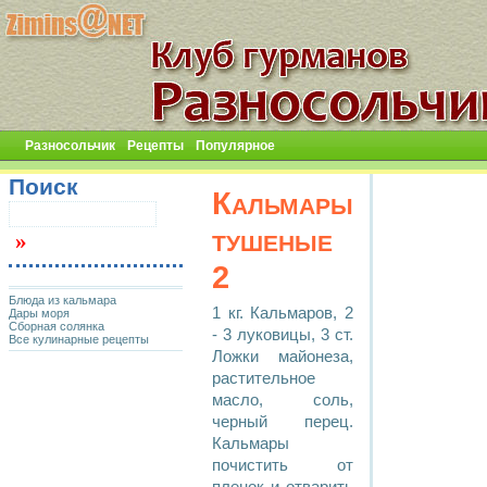
Разносольчик
Рецепты
Популярное
Поиск
Кальмары
тушеные
2
Блюда из кальмара
1 кг. Кальмаров, 2
Дары моря
Сборная солянка
- 3 луковицы, 3 ст.
Все кулинарные рецепты
Ложки майонеза,
растительное
масло, соль,
черный перец.
Кальмары
почистить от