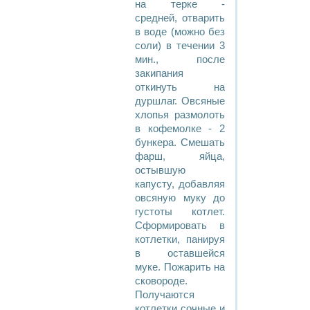
на терке -
средней, отварить
в воде (можно без
соли) в течении 3
мин., после
закипания
откинуть на
дуршлаг. Овсяные
хлопья размолоть
в кофемолке - 2
бункера. Смешать
фарш, яйца,
остывшую
капусту, добавляя
овсяную муку до
густоты котлет.
Сформировать в
котлетки, панируя
в оставшейся
муке. Пожарить на
сковороде.
Получаются
котлетки сочные и