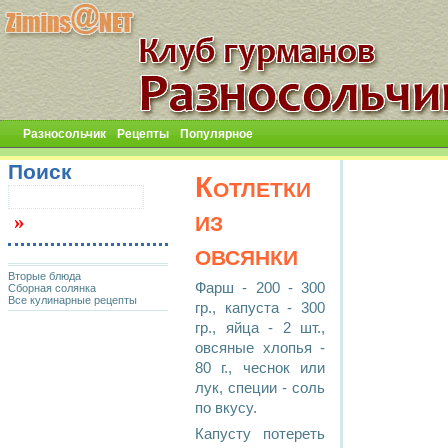
Разносольчик
Рецепты
Популярное
Поиск
Котлетки
из
овсянки
Вторые блюда
Фарш - 200 - 300
Сборная солянка
Все кулинарные рецепты
гр., капуста - 300
гр., яйца - 2 шт.,
овсяные хлопья -
80 г., чеснок или
лук, специи - соль
по вкусу.
Капусту потереть