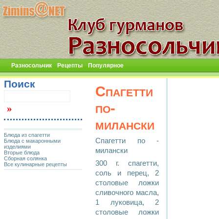
Разносольчик
Рецепты
Популярное
Поиск
Спагетти
по-
милански
Блюда из спагетти
Спагетти по -
Блюда с макаронными
изделиями
милански
Вторые блюда
Сборная солянка
300 г. спагетти,
Все кулинарные рецепты
соль и перец, 2
столовые ложки
сливочного масла,
1 луковица, 2
столовые ложки