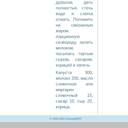
дуршлаг, дать
полностью стечь
воде и слегка
отжать. Положить
на смазанную
жиром
порционную
сковороду, залить
молоком,
посыпать тертым
сыром, сахаром,
корицей и запечь.
Капуста 300,
молоко 200, масло
сливочное или
маргарин
сливочный 15,
сахар 10, сыр 20,
корица.
© 2000-2026
Zimins@NET