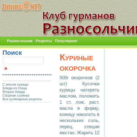
Разносольчик
Рецепты
Популярное
Поиск
Куриные
окорочка
500г окорочков (2
шт) Кусочки
С мясом курицы
Блюда из птицы
курицы натереть
Вторые блюда
Сборная солянка
маслом, положить
Все кулинарные рецепты
1 ст. лож. раст.
масла в форму,
кожицу наколоть в
нескольких соль,
перец, специи
местах. Жарить 12