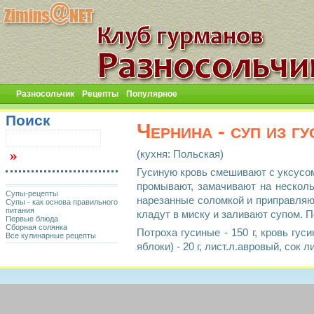
Разносольчик
Рецепты
Популярное
Поиск
Чернина - суп из г
(кухня: Польская)
Гусиную кровь смешивают с уксусом
промывают, замачивают на несколь
Супы-рецепты
нарезанные соломкой и приправляю
Супы - как основа правильного
питания
кладут в миску и заливают супом. П
Первые блюда
Сборная солянка
Потроха гусиные - 150 г, кровь гусин
Все кулинарные рецепты
яблоки) - 20 г, лист.л.авровый, сок