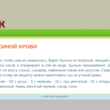
усиной крови
, чтобы она не свернулась. Варят бульон из потрохов, овощей 
ко часов и отваривают в той же воде. Бульон процеживают, в
т по вкусу солью, сахаром, лимонным соком или уксусом. Свар
о этому же рецепту можно приготовить суп из утиной крови.
ая - 50 г, уксус - 5 г, морковь - 15 г, лук репчатый - 15 г, пет
 лимонный, перец молотый черный, сахар, соль.
© 2000-2026
Zimins@NET