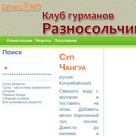
Разносольчик
Рецепты
Популярное
Поиск
Суп
Чангуа
(кухня:
Колумбийская)
Супы-рецепты
Супы - как основа правильного
Смешать воду с
питания
Первые блюда
молоком и
Сборная солянка
Все кулинарные рецепты
поставить на
огонь. Добавить
мелко порезанный
лук, чеснок.
Довести до
кипения и